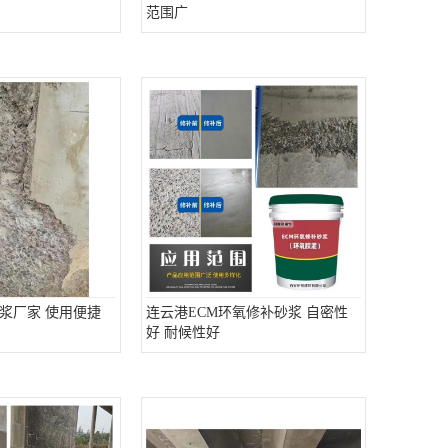
范围广
浆厂家 使用便捷
连云港ECM环氧修补砂浆 自密性
好 耐候性好