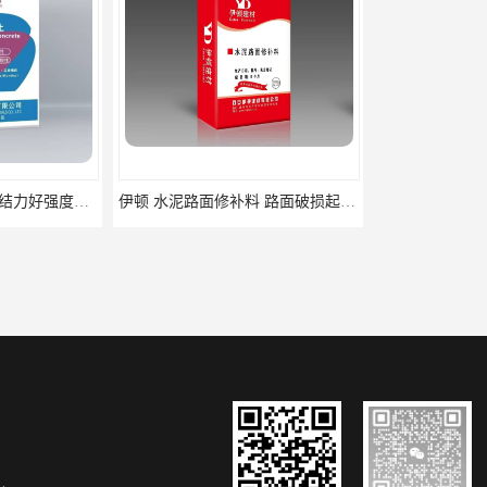
ECC高延性混凝土 粘结力好强度高 可弯曲抗震不开裂
伊顿 水泥路面修补料 路面破损起皮快速修补 2小时通车