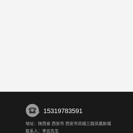
15319783591
地址：陕西省 西安市 西安市凤城三路凤凰新城
联系人：李总
先生