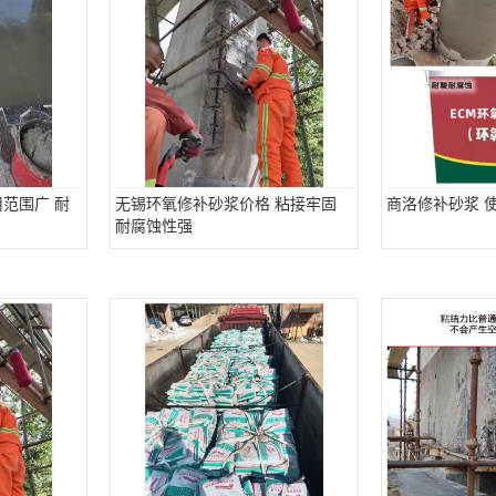
范围广 耐
无锡环氧修补砂浆价格 粘接牢固
商洛修补砂浆 
耐腐蚀性强