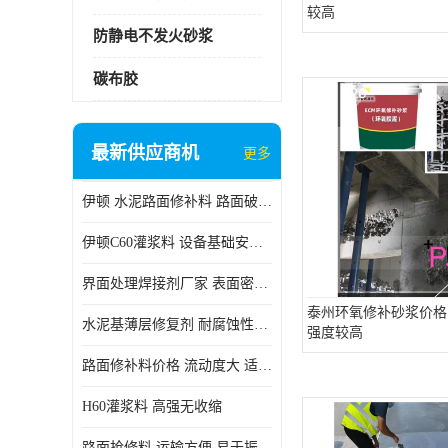
较高
防静电不发火砂浆
碳布胶
最新供应商机
更多
伊顿 水泥路面修补料 路面破损起皮快速修补 2小时通车
伊顿C60灌浆料 设备基础安装 梁柱改造加固二次灌浆料
界面处理焊接剂厂家 表面密实 良好的流动性
泰州环氧修补砂浆价格
水泥基薄层修复剂 耐腐蚀性好 适用范围广
强度较高
路面修补料价格 流动度大 适用范围广
H60灌浆料 高强无收缩
路面抢修料 运输方便 易于振捣密实