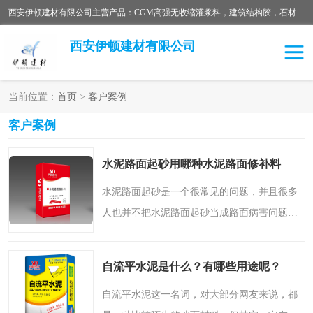
西安伊顿建材有限公司主营产品：CGM高强无收缩灌浆料，建筑结构胶，石材粘合剂，柔性防水材料，环氧修补砂浆等在各个行业得到了客户认可。
西安伊顿建材有限公司
当前位置：
首页
>
客户案例
灌浆料
压浆料
客户案例
环氧砂浆
修补砂浆
水泥路面起砂用哪种水泥路面修补料
自流平水泥
水泥路面修补材料
水泥路面起砂是一个很常见的问题，并且很多
人也并不把水泥路面起砂当成路面病害问题，
瓷砖粘合剂
沥青冷补料
把它当成一种正常的现象。但事实上，水泥路
面跑沙并不属于正常的现象，水泥路面跑沙问
高延性混凝土
速凝剂
自流平水泥是什么？有哪些用途呢？
题出现后，整个路面..
碳纤维布
金刚砂
自流平水泥这一名词，对大部分网友来说，都