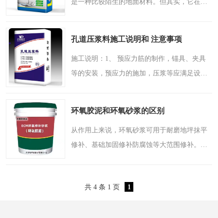
是一种比较陌生的地面材料。但其实，它在我
桥梁伸缩缝快速修补料
防静电不发火砂浆
们的生活中非常常见，在一些车间、仓库、厂
房、体育馆等各种开放空间都能见到。今天小
碳布胶
加固砂浆
孔道压浆料施工说明和 注意事项
编就来为您介绍一下..
膨胀剂
混凝土防碳化涂料
施工说明：1、 预应力筋的制作，锚具、夹具
等的安装，预应力的施加，压浆等应满足设计
融雪剂
要求。2、 拌制预应力管道压浆料建议加水量
为22%~26%，在搅拌机中加入实际拌合水的
环氧胶泥和环氧砂浆的区别
80%-90% ，开动搅拌机，..
从作用上来说，环氧砂浆可用于耐磨地坪抹平
修补、基础加固修补防腐蚀等大范围修补。环
氧胶泥和砂浆有同样的作用，并且具备粘结钢
板、瓷砖大理石等作用(修补+粘结)。 腻子则是
共 4 条 1 页
1
平整墙体表面的一..