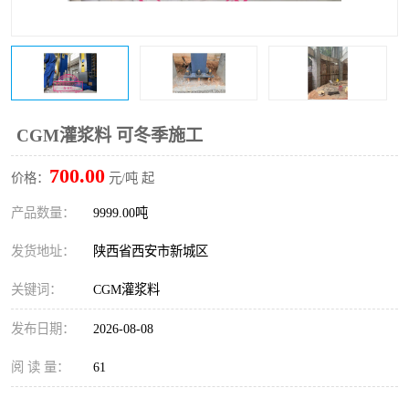
桥梁伸缩缝快速修补料
防静电不发火砂浆
碳布胶
加固砂浆
膨胀剂
混凝土防碳化涂料
CGM灌浆料 可冬季施工
融雪剂
700.00
价格：
元/吨 起
产品数量：
9999.00吨
发货地址：
陕西省西安市新城区
关键词：
CGM灌浆料
发布日期：
2026-08-08
阅 读 量：
61