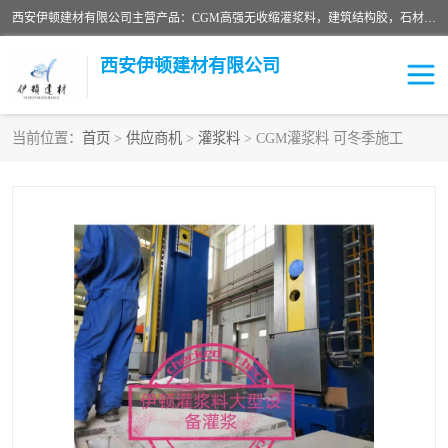
西安伊顿建材有限公司主营产品：CGM高强无收缩灌浆料，建筑结构胶，石材粘合剂，柔性防水材料，环氧修补砂浆等在各个行业得到了客户认可。
西安伊顿建材有限公司
当前位置：
首页
>
供应商机
>
灌浆料
> CGM灌浆料 可冬季施工
灌浆料
压浆料
环氧砂浆
修补砂浆
自流平水泥
水泥路面修补材料
瓷砖粘合剂
沥青冷补料
高延性混凝土
速凝剂
碳纤维布
金刚砂