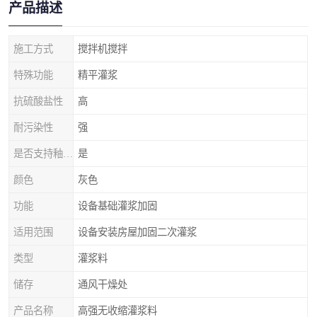
产品描述
施工方式
搅拌机搅拌
特殊功能
精平灌浆
抗硫酸盐性
高
耐污染性
强
是否支持釉面抗规裂
是
颜色
灰色
功能
设备基础灌浆加固
适用范围
设备安装房屋加固二次灌浆
类型
灌浆料
储存
通风干燥处
产品名称
高强无收缩灌浆料