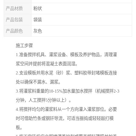
产品材质
粉状
产品包装
袋装
产品颜色
灰色
施工步骤
1.准备搅拌机具、灌浆设备、模板及养护物品，清理灌
浆空间并提前将混凝土表面润湿。
2.支设模板并用水泥（砂）浆、塑料胶带封堵模板连接
处以确保不漏水、漏浆。
3.将灌浆料重量的10-15%加水量加水搅拌（机械搅拌2-3
分钟，人工搅拌5分钟以上）。
4.将搅拌均匀的灌浆料从一个方向灌入灌浆部位。必要
时可借助竹条或钢钎导流，可适当振捣或轻轻敲打模
板。