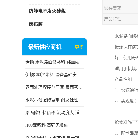
储存要求
防静电不发火砂浆
产品特性
碳布胶
水泥路面修
最新供应商机
接涂抹在病
更多
好，使用寿
伊顿 水泥路面修补料 路面破损起皮快速修补 2小时通车
适用于机场
伊顿C60灌浆料 设备基础安装 梁柱改造加固二次灌浆料
产品性能
界面处理焊接剂厂家 表面密实 良好的流动性
1、快速通
水泥基薄层修复剂 耐腐蚀性好 适用范围广
2、美观度
路面修补料价格 流动度大 适用范围广
抢修料施工
H60灌浆料 高强无收缩
1、配制混
路面抢修料 运输方便 易于振捣密实