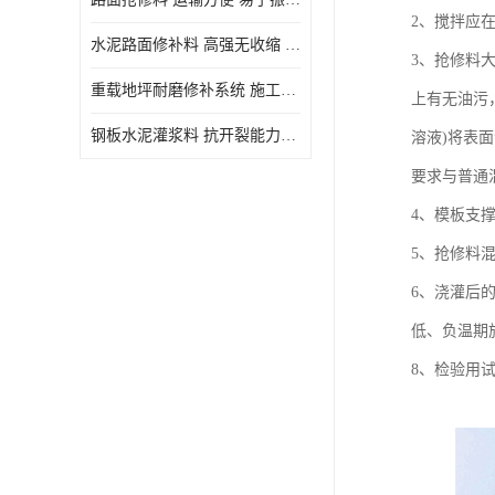
2、搅拌应
水泥路面修补料 高强无收缩 施工和易性好 强度高 韧性好
3、抢修料
重载地坪耐磨修补系统 施工期短 易于振捣密实
上有无油污
钢板水泥灌浆料 抗开裂能力强 施工和易性好
溶液)将表
要求与普通
4、模板支
5、抢修料
6、浇灌后
低、负温期
8、检验用