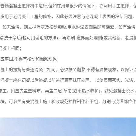
在普通混凝土搅拌机中进行,但如在用量很少的情况下，亦河用手工搅拌，
大多用于老混凝土工程的修补，因此必须注意与老混凝土表面的粘结问题，
，如无油污，则去掉浮灰及松动颗粒,用水淋湿表面后即可浇灌，如有油污
面清洗干净后(也可用凿毛的方法)，再涂刷-道界面处理剂(或其他新、老
混凝土相同；
撑应牢固,不得有松动和漏浆现象；
混凝土的振捣与普通混凝土相同。必须振至翻浆,不得有漏振现象，以保证混
的混凝土应在初凝以后终凝以前进行表面抹压处理， 以使表面密实、光洁
施工，则应先盖塑料布，再盖二层 草帘(或用热水养护)，避免混凝士脱水
试块，可参照有关混凝士施工验收规范抽样制作若干组，分别与浇灌部位