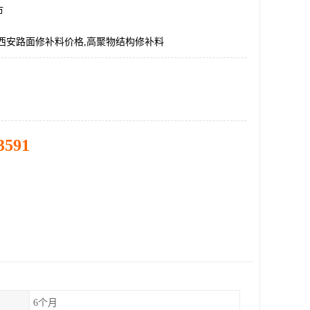
市
西安路面修补料价格,高聚物结构修补料
3591
6个月