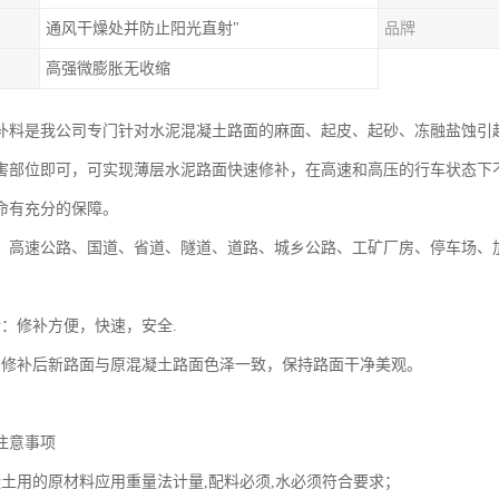
通风干燥处并防止阳光直射"
品牌
高强微膨胀无收缩
补料是我公司专门针对水泥混凝土路面的麻面、起皮、起砂、冻融盐蚀引
害部位即可，可实现薄层水泥路面快速修补，在高速和高压的行车状态下
命有充分的保障。
、高速公路、国道、省道、隧道、道路、城乡公路、工矿厂房、停车场、
行：修补方便，快速，安全.
：修补后新路面与原混凝土路面色泽一致，保持路面干净美观。
注意事项
凝土用的原材料应用重量法计量,配料必须,水必须符合要求；