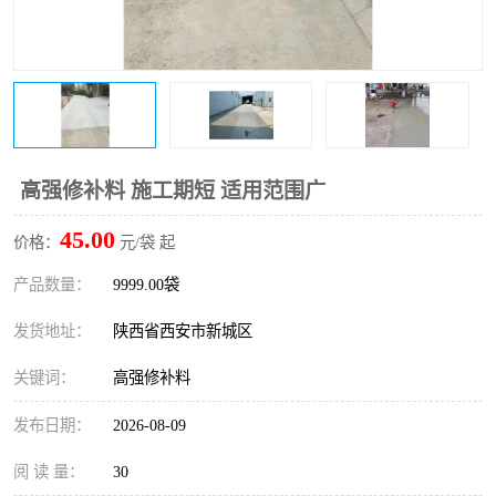
桥梁伸缩缝快速修补料
防静电不发火砂浆
碳布胶
加固砂浆
膨胀剂
混凝土防碳化涂料
融雪剂
高强修补料 施工期短 适用范围广
45.00
价格：
元/袋 起
产品数量：
9999.00袋
发货地址：
陕西省西安市新城区
关键词：
高强修补料
发布日期：
2026-08-09
阅 读 量：
30