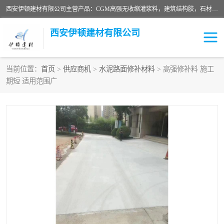
西安伊顿建材有限公司主营产品：CGM高强无收缩灌浆料，建筑结构胶，石材粘合剂，柔性防水材料，环氧修补砂浆等在各个行业得到了客户认可。
西安伊顿建材有限公司
当前位置：
首页
>
供应商机
>
水泥路面修补材料
> 高强修补料 施工
期短 适用范围广
灌浆料
压浆料
环氧砂浆
修补砂浆
自流平水泥
水泥路面修补材料
瓷砖粘合剂
沥青冷补料
高延性混凝土
速凝剂
碳纤维布
金刚砂