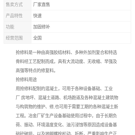
售卖方式
厂家直售
产品特性
快速
功能
加固修补
经营范围
全国
抢修料是一种由高强胶结材料、多种外加剂复合和特选
骨料经工艺配制而成，具有大流动度、无收缩、早强及
高强等特点的修复料。
抢修料用途
用抢修料配制的混凝土，可用于各种设备基础、工业
厂 房地坪、混凝土道路、机场跑道及各种混凝土建筑物
与构筑物的维护、修,也可用于需要工期的各种混凝土新
工程。冶金厂矿生产设备基础使用过程中，由于长期负
荷、振动、环境温度变化、油污浸蚀等原因造成设备基
础砼破损，以及地脚螺栓松动、折断，严重影响生产正