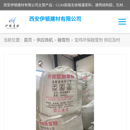
西安伊顿建材有限公司主营产品：CGM高强无收缩灌浆料，建筑结构胶，石材粘合剂，柔性防水材料，环氧修补砂浆等在各个行业得到了客户认可。
西安伊顿建材有限公司
当前位置：
首页
>
供应商机
>
融雪剂
> 宝鸡环保融雪剂 供应及时
灌浆料
压浆料
环氧砂浆
修补砂浆
自流平水泥
水泥路面修补材料
瓷砖粘合剂
沥青冷补料
高延性混凝土
速凝剂
碳纤维布
金刚砂