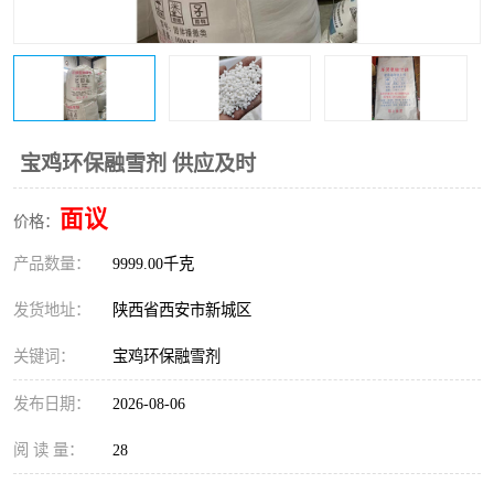
桥梁伸缩缝快速修补料
防静电不发火砂浆
碳布胶
加固砂浆
膨胀剂
混凝土防碳化涂料
宝鸡环保融雪剂 供应及时
融雪剂
面议
价格：
产品数量：
9999.00千克
发货地址：
陕西省西安市新城区
关键词：
宝鸡环保融雪剂
发布日期：
2026-08-06
阅 读 量：
28