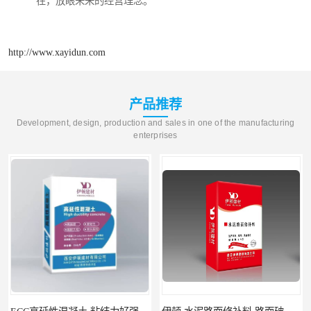
在，放眼未来的经营理念。
http://www.xayidun.com
产品推荐
Development, design, production and sales in one of the manufacturing
enterprises