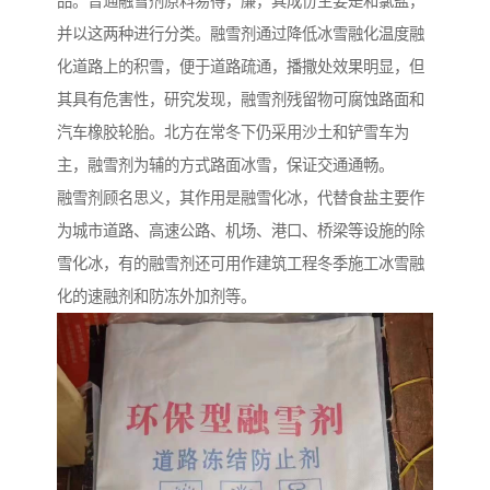
品。普通融雪剂原料易得，廉，其成份主要是和氯盐，
并以这两种进行分类。融雪剂通过降低冰雪融化温度融
化道路上的积雪，便于道路疏通，播撒处效果明显，但
其具有危害性，研究发现，融雪剂残留物可腐蚀路面和
汽车橡胶轮胎。北方在常冬下仍采用沙土和铲雪车为
主，融雪剂为辅的方式路面冰雪，保证交通通畅。
融雪剂顾名思义，其作用是融雪化冰，代替食盐主要作
为城市道路、高速公路、机场、港口、桥梁等设施的除
雪化冰，有的融雪剂还可用作建筑工程冬季施工冰雪融
化的速融剂和防冻外加剂等。