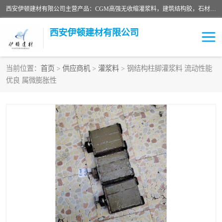
西安伊顿建材有限公司主营产品：CGM高强无收缩灌浆料，建筑结构胶，石材粘合剂，柔性防水材料，环氧修补砂浆等在各个行业得到了客户认可。
西安伊顿建材有限公司
当前位置：
首页
>
供应商机
>
灌浆料
> 钢结构柱脚灌浆料 流动性能
优良 属微膨胀性
灌浆料
压浆料
环氧砂浆
修补砂浆
自流平水泥
水泥路面修补材料
瓷砖粘合剂
沥青冷补料
高延性混凝土
速凝剂
碳纤维布
金刚砂