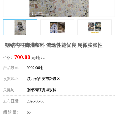
桥梁伸缩缝快速修补料
防静电不发火砂浆
碳布胶
加固砂浆
膨胀剂
混凝土防碳化涂料
融雪剂
钢结构柱脚灌浆料 流动性能优良 属微膨胀性
700.00
价格：
元/吨 起
产品数量：
9999.00吨
发货地址：
陕西省西安市新城区
关键词：
钢结构柱脚灌浆料
发布日期：
2026-08-06
阅 读 量：
66