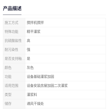
产品描述
施工方式
搅拌机搅拌
特殊功能
精平灌浆
抗硫酸盐性
高
耐污染性
强
是否支持釉面抗规裂
是
颜色
灰色
功能
设备基础灌浆加固
适用范围
设备安装房屋加固二次灌浆
类型
灌浆料
储存
通风干燥处