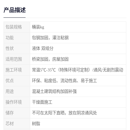
产品描述
包装规格
桶装kg
功能
包钢加固，灌注粘钢
性状
液体 双组分
适用范围
桥梁加固，房屋加固
施工环境
常温5℃-35℃（特殊环境可定制）/通风/无剧烈震动
优点
环保、粘度低、流动性高、易于施工
用途
混凝土建筑结构加固补强
操作环境
干燥面施工
储存
不可在太阳下直晒，放在阴凉通风处
芯材
树脂