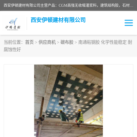
西安伊顿建材有限公司主营产品：CGM高强无收缩灌浆料，建筑结构胶，石材粘合剂，柔性防水材料，环氧修补砂浆等在各个行业得到了客户认可。
西安伊顿建材有限公司
当前位置：
首页
>
供应商机
>
碳布胶
> 南通粘钢胶 化学性能稳定 耐
腐蚀性好
灌浆料
压浆料
环氧砂浆
修补砂浆
自流平水泥
水泥路面修补材料
瓷砖粘合剂
沥青冷补料
高延性混凝土
速凝剂
碳纤维布
金刚砂