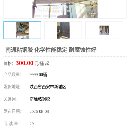
桥梁伸缩缝快速修补料
防静电不发火砂浆
碳布胶
加固砂浆
膨胀剂
混凝土防碳化涂料
融雪剂
南通粘钢胶 化学性能稳定 耐腐蚀性好
300.00
价格：
元/桶 起
产品数量：
9999.00桶
发货地址：
陕西省西安市新城区
关键词：
南通粘钢胶
发布日期：
2026-08-08
阅 读 量：
29