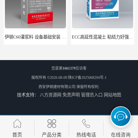
伊顿C60灌浆料 设备基础安装 梁柱改造加固二次灌浆料
ECC高延性混凝土 粘结力好强度高 可弯曲抗震不开裂
您是第
1661379
位访客
版权所有 ©2026-08-09
陕ICP备2025068294号-1
西安伊顿建材有限公司
保留所有权利.
技术支持：
八方资源网
免责声明
管理员入口
网站地图
伊顿 水泥路面修补料 路面破损起皮快速修补 2小时通车
首页
产品分类
热线电话
在线咨询