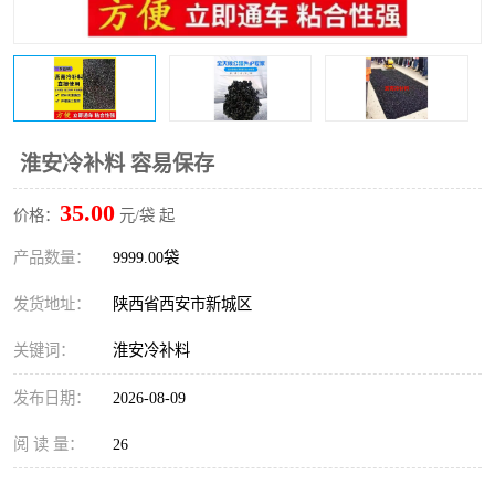
桥梁伸缩缝快速修补料
防静电不发火砂浆
碳布胶
加固砂浆
膨胀剂
混凝土防碳化涂料
淮安冷补料 容易保存
融雪剂
35.00
价格：
元/袋 起
产品数量：
9999.00袋
发货地址：
陕西省西安市新城区
关键词：
淮安冷补料
发布日期：
2026-08-09
阅 读 量：
26