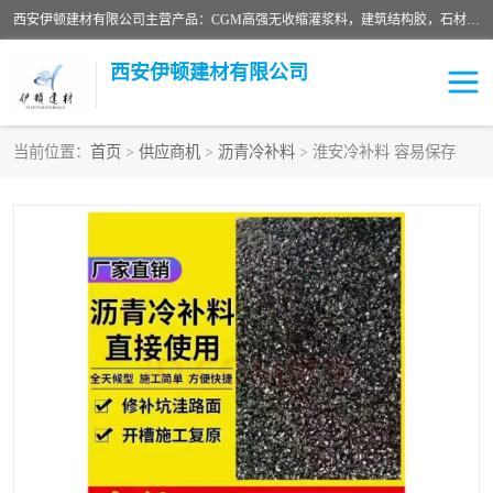
西安伊顿建材有限公司主营产品：CGM高强无收缩灌浆料，建筑结构胶，石材粘合剂，柔性防水材料，环氧修补砂浆等在各个行业得到了客户认可。
西安伊顿建材有限公司
当前位置：
首页
>
供应商机
>
沥青冷补料
> 淮安冷补料 容易保存
灌浆料
压浆料
环氧砂浆
修补砂浆
自流平水泥
水泥路面修补材料
瓷砖粘合剂
沥青冷补料
高延性混凝土
速凝剂
碳纤维布
金刚砂