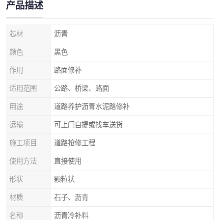
产品描述
芯材
沥青
颜色
黑色
作用
路面修补
适用范围
公路、桥梁、路面
用途
道路养护沥青水泥路修补
运输
可上门自提或找车送货
施工项目
道路抢修工程
使用方法
直接使用
形状
颗粒状
材质
石子、沥青
名称
沥青冷补料