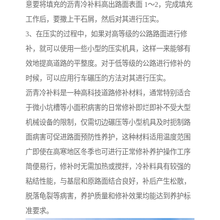
意要将填充的沥青冷补料高出路面表面 1～2，完成填充
工作后，要撒上干石屑，然后对其进行压实。
3、在压实的过程中，如果对高等级的公路路面进行修
补，就可以使用一些小型的压实机具，这样一来能够有
效地提高道路的平整度。对于低等级的公路进行修补的
时候，可以应用行车碾压的方法对其进行压实。
沥青冷补料是一种高科技道路修补材料，通常特别适合
于微小坑槽等小面积病害的日常修补即烂即补不受大型
机械设备的限制，仅需切边碾压等小型机具及时扼制路
面病害可促进路面预防性养护，这种材料适用温度范围
广即使在高寒地区冬季也可进行正常修补养护操作工序
简便易行，修补时无需加热或搅拌，冷补料具有较强的
粘结性能，与基层和原路面结合良好，补后产生松散，
脱落龟裂等病害，养护质量和修补效果均能达到养护标
准要求。