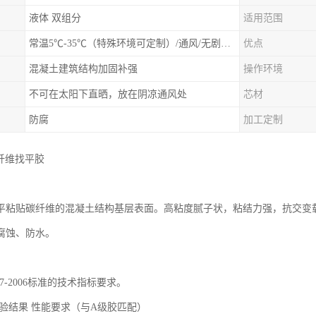
液体 双组分
适用范围
常温5℃-35℃（特殊环境可定制）/通风/无剧烈震动
优点
混凝土建筑结构加固补强
操作环境
不可在太阳下直晒，放在阴凉通风处
芯材
防腐
加工定制
碳纤维找平胶
平粘贴碳纤维的混凝土结构基层表面。高粘度腻子状，粘结力强，抗交变
腐蚀、防水。
67-2006标准的技术指标要求。
检验结果 性能要求（与A级胶匹配）