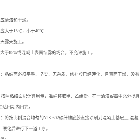
面应清洁和干燥。
应大于15℃，小于40℃.
雨天露天施工。
度大于85%或混凝土表面结露的场合，不允许施工。
求：粘结面必须平整、坚实、无杂质，修补胶已经硬化，且表面干燥，没
：按照粘结面积计算用量，准确称取甲、乙组份，在一清洁容器中充分搅
在适用期内用完。
：将按比例混合均匀的YJS-602碳纤维底胶直接涂刷到混凝土基层上,混
。硬化后进行下一道工序。