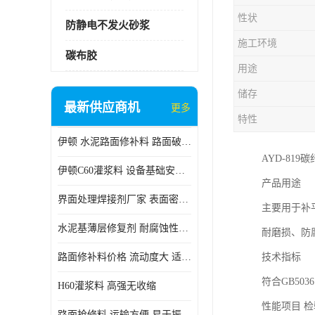
性状
防静电不发火砂浆
施工环境
碳布胶
用途
储存
最新供应商机
更多
特性
伊顿 水泥路面修补料 路面破损起皮快速修补 2小时通车
AYD-819
伊顿C60灌浆料 设备基础安装 梁柱改造加固二次灌浆料
产品用途
界面处理焊接剂厂家 表面密实 良好的流动性
主要用于补
水泥基薄层修复剂 耐腐蚀性好 适用范围广
耐磨损、防
路面修补料价格 流动度大 适用范围广
技术指标
符合GB503
H60灌浆料 高强无收缩
性能项目 
路面抢修料 运输方便 易于振捣密实