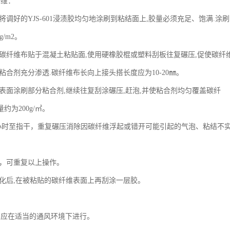
纤维：
将调好的YJS-601浸渍胶均匀地涂刷到粘结面上,胶量必须充足、饱满.涂刷
g/m2。
的碳纤维布贴于混凝土粘贴面,使用硬橡胶棍或塑料刮板往复碾压,促使碳纤
粘合剂充分渗透.碳纤维布长向上接头搭长度应为10-20㎜。
维表面涂刷部分粘合剂,继续往复刮涂碾压,赶泡,并使粘合剂均匀覆盖碳纤
约为200g/㎡。
-2小时至指干，重复碾压消除因碳纤维浮起或错开可能引起的气泡、粘结不
粘，可重复以上操作。
固化后,在被粘贴的碳纤维表面上再刮涂一层胶。
，应在适当的通风环境下进行。