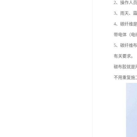
2、操作人
3、雨天、
4、碳纤维
带电体（电
5、碳纤维
有关要求。
碳布胶就是
不用重复施