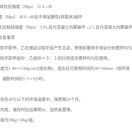
抗拉强度（Mpa） 32.4 ≥30
Mpa） 40.6 ≥40且不得呈脆性(碎裂状)破坏
拉粘结强度（Mpa） 3.03,且为混凝土内聚破坏 ≥2.5,且为混凝土内聚破
注意事项
-819找平胶甲、乙在储运过程中会产生沉淀，使用前要用手电钻分别搅拌均
819找平胶甲组份：乙组份＝３：１的比例混合搅拌均匀后使用。
为1.40～1.60g/cm3(固化物)，混合后可使用时间约30～60min（视环境
凝胶时间约1.5～3小时。
储存在40℃以下的环境温度中，保质期24个月。
溶剂类，储存时应远离明火、加热装置等。
为30kg+10kg/组。