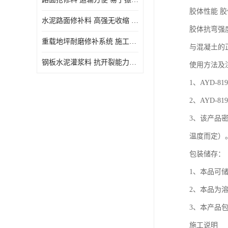
胶体性能 胶体
水泥路面修补料 高强无收缩 施工和易性好 强度高 韧性好
胶体抗弯强度（
重载地坪耐磨修补系统 施工期短 易于振捣密实
与混凝土的正
钢板水泥灌浆料 抗开裂能力强 施工和易性好
使用方法及
1、AYD
2、AYD-
3、该产品密度
温度而定）。
包装储存：
1、本品可
2、本品为
3、本产品包装
施工说明