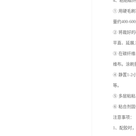
4、粘贴碳
① 用硬毛刷
量约400-600
② 将裁好
平直、延展,
③ 在碳纤
维布。涂刷量
④ 静置1
等。
⑤ 多层粘
⑥ 粘合剂
注意事项：
1、配胶时