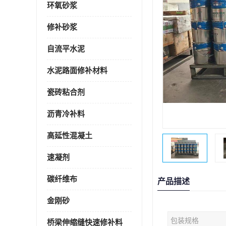
环氧砂浆
修补砂浆
自流平水泥
水泥路面修补材料
瓷砖粘合剂
沥青冷补料
高延性混凝土
速凝剂
碳纤维布
产品描述
金刚砂
包装规格
桥梁伸缩缝快速修补料