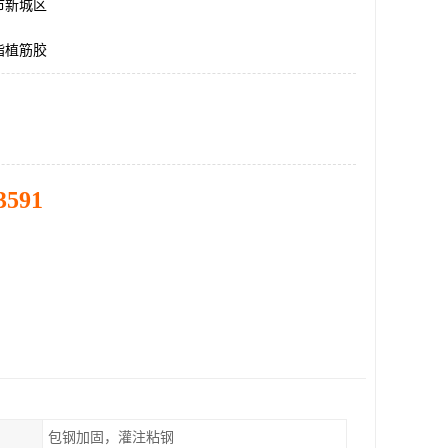
市新城区
脂植筋胶
3591
包钢加固，灌注粘钢