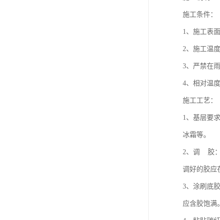
施工条件：
1、施工表
2、施工温度
3、严禁在
4、相对温
施工工艺：
1、基层要
冰霜等。
2、调 胶
调好的胶应
3、涂刷底胶
应含胶饱满