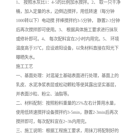
1、 按照水灰比1：4-5的比例加水搅拌。2、 取一只干净
桶，加入定量的水，边倒边搅拌，用低转速（每分钟
1000转以下）电动搅 拌棒搅拌约3-5分钟， 静置2-3分钟
后再次搅拌即可使用。3、 根据具体施工要求进行抹灰
或修补即可。4、 每次配料宜在2小时内用完。5、 环境
温度高于35℃，应设遮阳设备，以免材料直接在阳光下
曝晒失水。
施工工艺
一、基面处理：对混凝土基础表面进行处理，基面上的
乳皮、水泥净浆表层或松动颗粒等使其露出坚实基层，
并表面沙粒、粉尘、油脂等。
二、材料配制：按照粉料重量的25%左右计算用水量，
使用低转速搅拌设备搅拌约3-5min，静置2-3min后再次
搅拌即可，每次配料宜在2~3h内用完。
三、施工说明：根据工程施工要求，用抹刀将配制好的