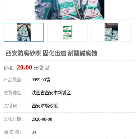
桥梁伸缩缝快速修补料
防静电不发火砂浆
碳布胶
加固砂浆
膨胀剂
混凝土防碳化涂料
融雪剂
西安防腐砂浆 固化迅速 耐酸碱腐蚀
20.00
价格：
元/袋 起
产品数量：
9999.00袋
发货地址：
陕西省西安市新城区
关键词：
西安防腐砂浆
发布日期：
2026-08-08
阅 读 量：
34