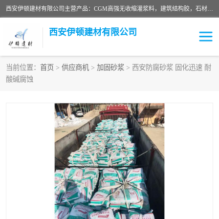
西安伊顿建材有限公司主营产品：CGM高强无收缩灌浆料，建筑结构胶，石材粘合剂，柔性防水材料，环氧修补砂浆等在各个行业得到了客户认可。
西安伊顿建材有限公司
当前位置：
首页
>
供应商机
>
加固砂浆
> 西安防腐砂浆 固化迅速 耐
酸碱腐蚀
灌浆料
压浆料
环氧砂浆
修补砂浆
自流平水泥
水泥路面修补材料
瓷砖粘合剂
沥青冷补料
高延性混凝土
速凝剂
碳纤维布
金刚砂