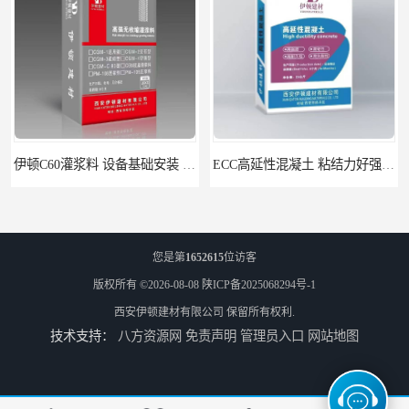
伊顿C60灌浆料 设备基础安装 梁柱改造加固二次灌浆料
ECC高延性混凝土 粘结力好强度高 可弯曲抗震不开裂
您是第
1652615
位访客
版权所有 ©2026-08-08
陕ICP备2025068294号-1
西安伊顿建材有限公司
保留所有权利.
技术支持：
八方资源网
免责声明
管理员入口
网站地图
伊顿 水泥路面修补料 路面破损起皮快速修补 2小时通车