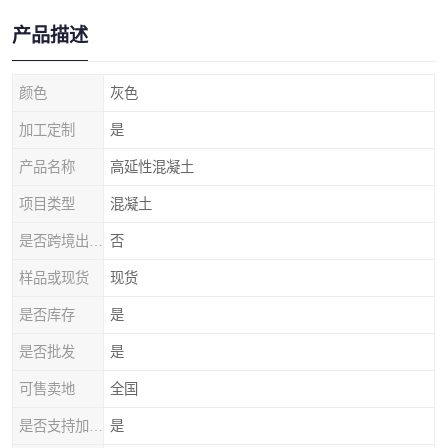
产品描述
颜色
灰色
加工定制
是
产品名称
高延性混凝土
项目类型
混凝土
是否跨境出口专供货源
否
样品或现货
现货
是否库存
是
是否批发
是
可售卖地
全国
是否支持加工定制
是