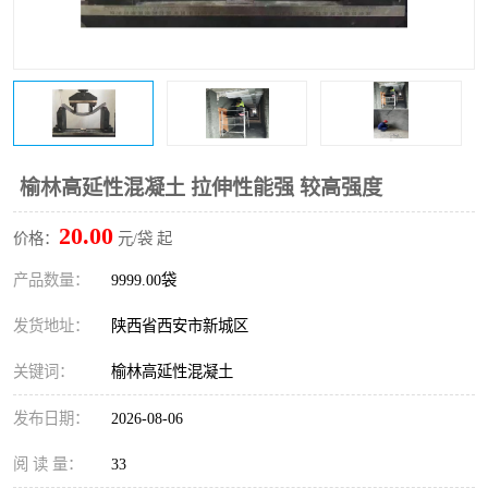
桥梁伸缩缝快速修补料
防静电不发火砂浆
碳布胶
加固砂浆
膨胀剂
混凝土防碳化涂料
融雪剂
榆林高延性混凝土 拉伸性能强 较高强度
20.00
价格：
元/袋 起
产品数量：
9999.00袋
发货地址：
陕西省西安市新城区
关键词：
榆林高延性混凝土
发布日期：
2026-08-06
阅 读 量：
33