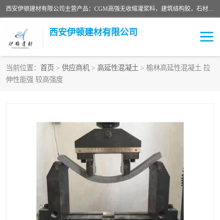
西安伊顿建材有限公司主营产品：CGM高强无收缩灌浆料，建筑结构胶，石材粘合剂，柔性防水材料，环氧修补砂浆等在各个行业得到了客户认可。
西安伊顿建材有限公司
当前位置：
首页
>
供应商机
>
高延性混凝土
> 榆林高延性混凝土 拉
伸性能强 较高强度
灌浆料
压浆料
环氧砂浆
修补砂浆
自流平水泥
水泥路面修补材料
瓷砖粘合剂
沥青冷补料
高延性混凝土
速凝剂
碳纤维布
金刚砂