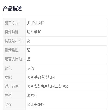
产品描述
施工方式
搅拌机搅拌
特殊功能
精平灌浆
抗硫酸盐性
高
耐污染性
强
是否支持釉面抗规裂
是
颜色
灰色
功能
设备基础灌浆加固
适用范围
设备安装房屋加固二次灌浆
类型
灌浆料
储存
通风干燥处