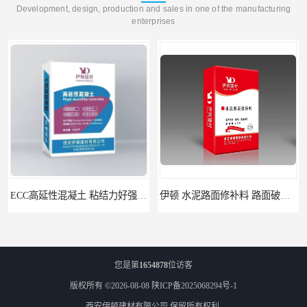
Development, design, production and sales in one of the manufacturing
enterprises
ECC高延性混凝土 粘结力好强度高 可弯曲抗震不开裂
伊顿 水泥路面修补料 路面破损起皮快速修补 2小时通车
您是第
1654878
位访客
版权所有 ©2026-08-08
陕ICP备2025068294号-1
西安伊顿建材有限公司
保留所有权利.