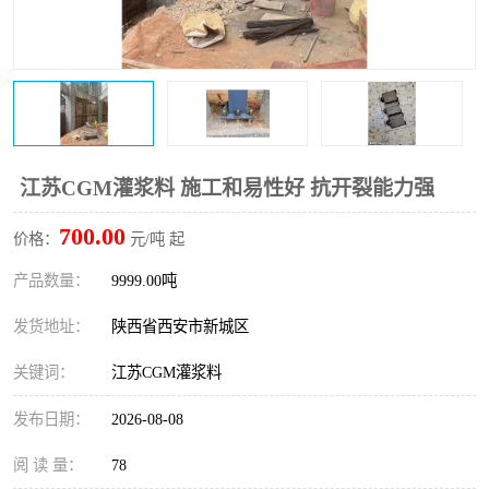
桥梁伸缩缝快速修补料
防静电不发火砂浆
碳布胶
加固砂浆
膨胀剂
混凝土防碳化涂料
融雪剂
江苏CGM灌浆料 施工和易性好 抗开裂能力强
700.00
价格：
元/吨 起
产品数量：
9999.00吨
发货地址：
陕西省西安市新城区
关键词：
江苏CGM灌浆料
发布日期：
2026-08-08
阅 读 量：
78