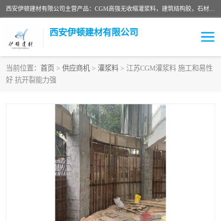
西安伊顿建材有限公司主营产品：CGM高强无收缩灌浆料，建筑结构胶，石材粘合剂，柔性防水材料，环氧修补砂浆等在各个行业得到了客户认可。
西安伊顿建材有限公司
当前位置：
首页
>
供应商机
>
灌浆料
> 江苏CGM灌浆料 施工和易性
好 抗开裂能力强
灌浆料
压浆料
环氧砂浆
修补砂浆
自流平水泥
水泥路面修补材料
瓷砖粘合剂
沥青冷补料
高延性混凝土
速凝剂
碳纤维布
金刚砂