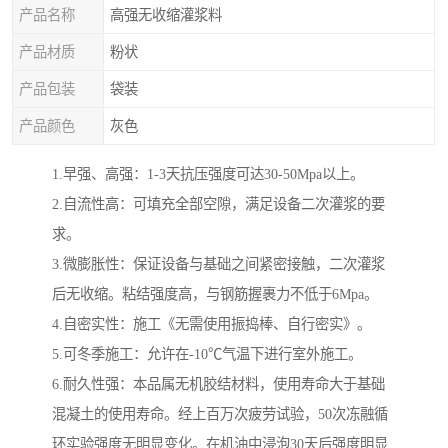
产品名称
高强无收缩灌浆料
产品材质
粉状
产品包装
袋装
产品颜色
灰色
1.早强、高强：1-3天抗压强度可达30-50Mpa以上。
2.自流性高：可填充全部空隙，满足设备二次灌浆的要
求。
3.微膨胀性：保证设备与基础之间紧密接触，二次灌浆
后无收缩。粘结强度高，与钢筋握裹力不低于6Mpa。
4.自密实性：施工《无需使用振捣棒、自行密实》。
5.可冬季施工：允许在-10℃气温下进行室外施工。
6.耐久性强：本品属无机胶结材料，使用寿命大于基础
混凝土的使用寿命。经上百万次疲劳试验，50次冻融循
环实验强度无明显变化。在机油中浸泡30天后强度明显