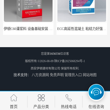
伊顿C60灌浆料 设备基础安装 梁柱改造加固二次灌浆料
ECC高延性混凝土 粘结力好强度高 可弯曲抗震不开裂
您是第
1656556
位访客
版权所有 ©2026-08-09
陕ICP备2025068294号-1
西安伊顿建材有限公司
保留所有权利.
技术支持：
八方资源网
免责声明
管理员入口
网站地图
伊顿 水泥路面修补料 路面破损起皮快速修补 2小时通车
首页
产品分类
热线电话
在线咨询