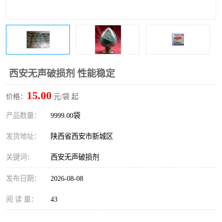
桥梁伸缩缝快速修补料
防静电不发火砂浆
碳布胶
加固砂浆
膨胀剂
混凝土防碳化涂料
西安无声破损剂 性能稳定
融雪剂
15.00
价格：
元/袋 起
产品数量：
9999.00袋
发货地址：
陕西省西安市新城区
关键词：
西安无声破损剂
发布日期：
2026-08-08
阅 读 量：
43