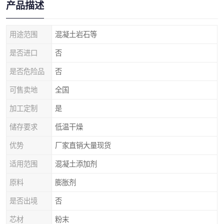
产品描述
用途范围
混凝土岩石等
是否进口
否
是否危险品
否
可售卖地
全国
加工定制
是
储存要求
低温干燥
优势
厂家直销大量现货
适用范围
混凝土添加剂
原料
膨胀剂
是否出境
否
芯材
粉末