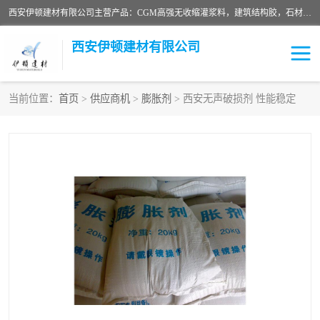
西安伊顿建材有限公司主营产品：CGM高强无收缩灌浆料，建筑结构胶，石材粘合剂，柔性防水材料，环氧修补砂浆等在各个行业得到了客户认可。
西安伊顿建材有限公司
当前位置：
首页
>
供应商机
>
膨胀剂
> 西安无声破损剂 性能稳定
灌浆料
压浆料
环氧砂浆
修补砂浆
自流平水泥
水泥路面修补材料
瓷砖粘合剂
沥青冷补料
高延性混凝土
速凝剂
碳纤维布
金刚砂