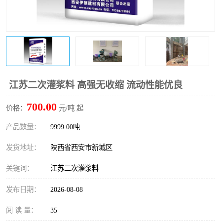
桥梁伸缩缝快速修补料
防静电不发火砂浆
碳布胶
加固砂浆
膨胀剂
混凝土防碳化涂料
融雪剂
江苏二次灌浆料 高强无收缩 流动性能优良
700.00
价格：
元/吨 起
产品数量：
9999.00吨
发货地址：
陕西省西安市新城区
关键词：
江苏二次灌浆料
发布日期：
2026-08-08
阅 读 量：
35