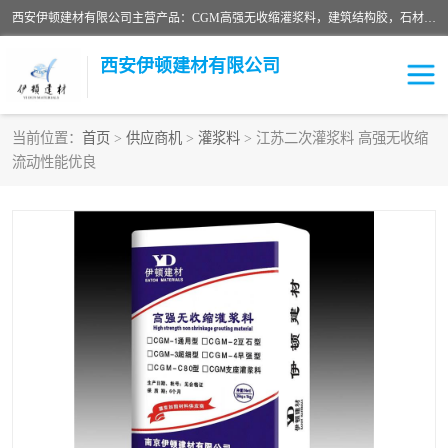
西安伊顿建材有限公司主营产品：CGM高强无收缩灌浆料，建筑结构胶，石材粘合剂，柔性防水材料，环氧修补砂浆等在各个行业得到了客户认可。
西安伊顿建材有限公司
当前位置：
首页
>
供应商机
>
灌浆料
> 江苏二次灌浆料 高强无收缩
流动性能优良
灌浆料
压浆料
环氧砂浆
修补砂浆
自流平水泥
水泥路面修补材料
瓷砖粘合剂
沥青冷补料
高延性混凝土
速凝剂
碳纤维布
金刚砂