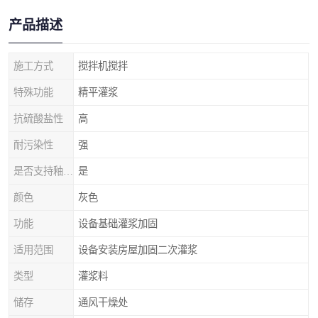
产品描述
施工方式
搅拌机搅拌
特殊功能
精平灌浆
抗硫酸盐性
高
耐污染性
强
是否支持釉面抗规裂
是
颜色
灰色
功能
设备基础灌浆加固
适用范围
设备安装房屋加固二次灌浆
类型
灌浆料
储存
通风干燥处