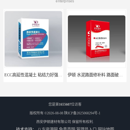
enterprises
ECC高延性混凝土 粘结力好强度高 可弯曲抗震不开裂
伊顿 水泥路面修补料 路面破损起皮快速修补 2小时通车
您是第
1655607
位访客
版权所有 ©2026-08-08
陕ICP备2025068294号-1
西安伊顿建材有限公司
保留所有权利.
技术支持：
八方资源网
免责声明
管理员入口
网站地图