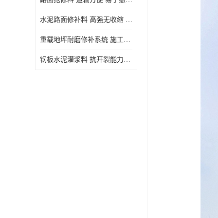
水泥路面修补料 高强无收缩 施工和易性好 强度高 韧性好
重载地坪耐磨修补系统 施工期短 易于振捣密实
钢板水泥灌浆料 抗开裂能力强 施工和易性好