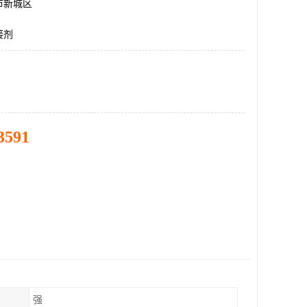
市新城区
接剂
3591
强