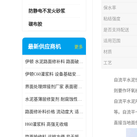
保水率
防静电不发火砂浆
粘结强度
碳布胶
是否支持配送
适用范围
最新供应商机
更多
材质
伊顿 水泥路面修补料 路面破损起皮快速修补 2小时通车
工艺
伊顿C60灌浆料 设备基础安装 梁柱改造加固二次灌浆料
自流平水泥
界面处理焊接剂厂家 表面密实 良好的流动性
则要作环氧
水泥基薄层修复剂 耐腐蚀性好 适用范围广
自流平水泥
路面修补料价格 流动度大 适用范围广
等。自流平
直接当地面
H60灌浆料 高强无收缩
路面抢修料 运输方便 易于振捣密实