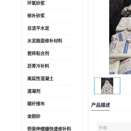
环氧砂浆
修补砂浆
自流平水泥
水泥路面修补材料
瓷砖粘合剂
沥青冷补料
高延性混凝土
速凝剂
碳纤维布
产品描述
金刚砂
外观
桥梁伸缩缝快速修补料