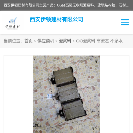
西安伊顿建材有限公司主营产品：CGM高强无收缩灌浆料，建筑结构胶，石材粘合剂，柔性防水材料，环氧修补砂浆等在各个行业得到了客户认可。
西安伊顿建材有限公司
当前位置：
首页
>
供应商机
>
灌浆料
> C40灌浆料 高流态 不泌水
灌浆料
压浆料
环氧砂浆
修补砂浆
自流平水泥
水泥路面修补材料
瓷砖粘合剂
沥青冷补料
高延性混凝土
速凝剂
碳纤维布
金刚砂