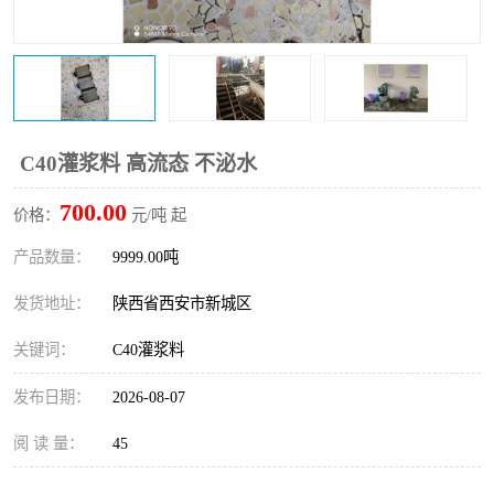
桥梁伸缩缝快速修补料
防静电不发火砂浆
碳布胶
加固砂浆
膨胀剂
混凝土防碳化涂料
C40灌浆料 高流态 不泌水
融雪剂
700.00
价格：
元/吨 起
产品数量：
9999.00吨
发货地址：
陕西省西安市新城区
关键词：
C40灌浆料
发布日期：
2026-08-07
阅 读 量：
45