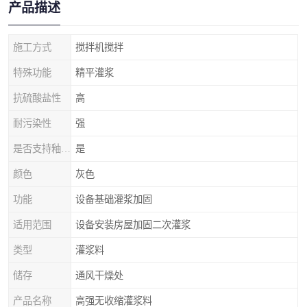
产品描述
施工方式
搅拌机搅拌
特殊功能
精平灌浆
抗硫酸盐性
高
耐污染性
强
是否支持釉面抗规裂
是
颜色
灰色
功能
设备基础灌浆加固
适用范围
设备安装房屋加固二次灌浆
类型
灌浆料
储存
通风干燥处
产品名称
高强无收缩灌浆料