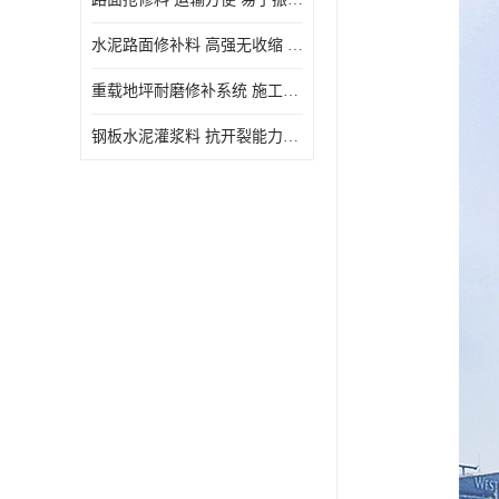
水泥路面修补料 高强无收缩 施工和易性好 强度高 韧性好
重载地坪耐磨修补系统 施工期短 易于振捣密实
钢板水泥灌浆料 抗开裂能力强 施工和易性好