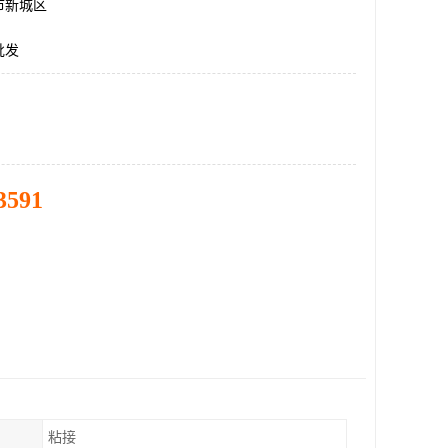
市新城区
批发
3591
粘接