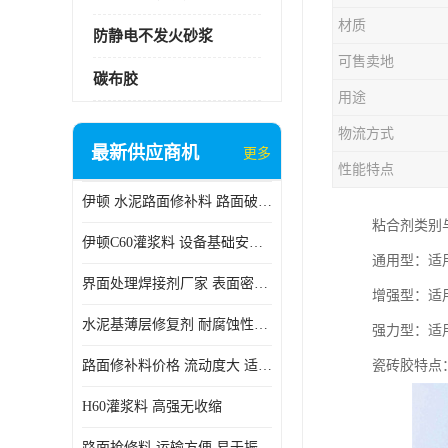
材质
防静电不发火砂浆
可售卖地
碳布胶
用途
物流方式
最新供应商机
更多
性能特点
伊顿 水泥路面修补料 路面破损起皮快速修补 2小时通车
粘合剂类别
伊顿C60灌浆料 设备基础安装 梁柱改造加固二次灌浆料
通用型：适
界面处理焊接剂厂家 表面密实 良好的流动性
增强型：适
水泥基薄层修复剂 耐腐蚀性好 适用范围广
强力型：适
路面修补料价格 流动度大 适用范围广
瓷砖胶特点
H60灌浆料 高强无收缩
路面抢修料 运输方便 易于振捣密实