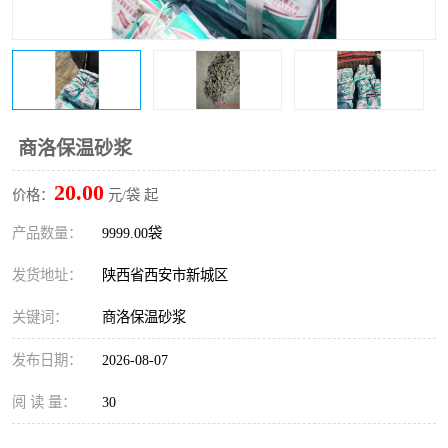
桥梁伸缩缝快速修补料
防静电不发火砂浆
碳布胶
加固砂浆
膨胀剂
混凝土防碳化涂料
商洛保温砂浆
融雪剂
20.00
价格：
元/袋 起
产品数量：
9999.00袋
发货地址：
陕西省西安市新城区
关键词：
商洛保温砂浆
发布日期：
2026-08-07
阅 读 量：
30