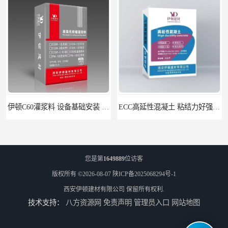
伊顿C60灌浆料 设备基础安装 梁柱改造加固二次灌浆料
ECC高延性混凝土 粘结力好强度高 可弯曲抗震不开裂
您是第
1649889
位访客
版权所有 ©2026-08-07
陕ICP备2025068294号-1
西安伊顿建材有限公司
保留所有权利.
技术支持：
八方资源网
免责声明
管理员入口
网站地图