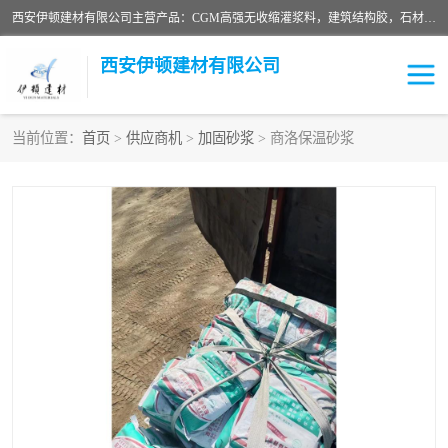
西安伊顿建材有限公司主营产品：CGM高强无收缩灌浆料，建筑结构胶，石材粘合剂，柔性防水材料，环氧修补砂浆等在各个行业得到了客户认可。
西安伊顿建材有限公司
当前位置：
首页
>
供应商机
>
加固砂浆
> 商洛保温砂浆
灌浆料
压浆料
环氧砂浆
修补砂浆
自流平水泥
水泥路面修补材料
瓷砖粘合剂
沥青冷补料
高延性混凝土
速凝剂
碳纤维布
金刚砂