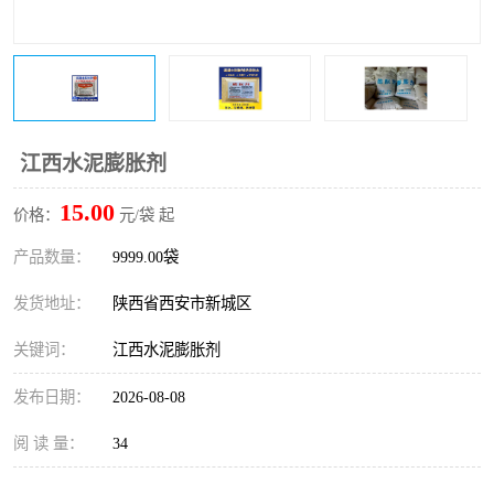
桥梁伸缩缝快速修补料
防静电不发火砂浆
碳布胶
加固砂浆
膨胀剂
混凝土防碳化涂料
江西水泥膨胀剂
融雪剂
15.00
价格：
元/袋 起
产品数量：
9999.00袋
发货地址：
陕西省西安市新城区
关键词：
江西水泥膨胀剂
发布日期：
2026-08-08
阅 读 量：
34