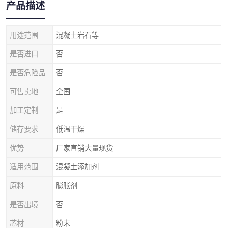
产品描述
用途范围
混凝土岩石等
是否进口
否
是否危险品
否
可售卖地
全国
加工定制
是
储存要求
低温干燥
优势
厂家直销大量现货
适用范围
混凝土添加剂
原料
膨胀剂
是否出境
否
芯材
粉末