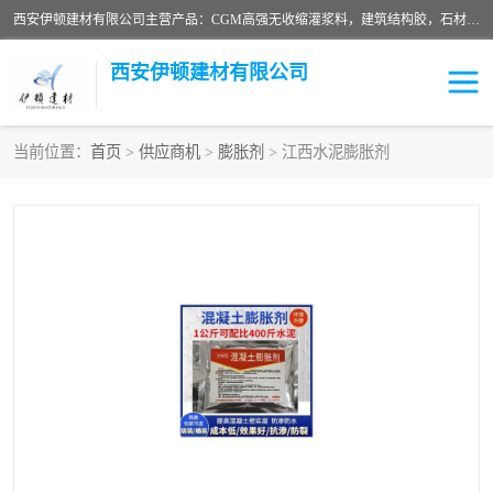
西安伊顿建材有限公司主营产品：CGM高强无收缩灌浆料，建筑结构胶，石材粘合剂，柔性防水材料，环氧修补砂浆等在各个行业得到了客户认可。
西安伊顿建材有限公司
当前位置：
首页
>
供应商机
>
膨胀剂
> 江西水泥膨胀剂
灌浆料
压浆料
环氧砂浆
修补砂浆
自流平水泥
水泥路面修补材料
瓷砖粘合剂
沥青冷补料
高延性混凝土
速凝剂
碳纤维布
金刚砂