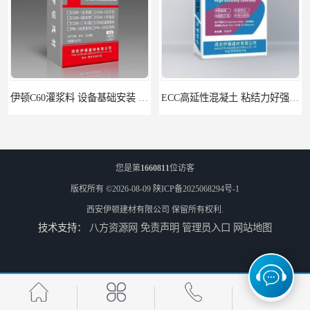
伊顿C60灌浆料 设备基础安装 梁柱改造加固二次灌浆料
ECC高延性混凝土 粘结力好强度高 可弯曲抗震不开裂
您是第
1660811
位访客
版权所有 ©2026-08-09
陕ICP备2025068294号-1
西安伊顿建材有限公司
保留所有权利.
技术支持：
八方资源网
免责声明
管理员入口
网站地图
伊顿 水泥路面修补料 路面破损起皮快速修补 2小时通车