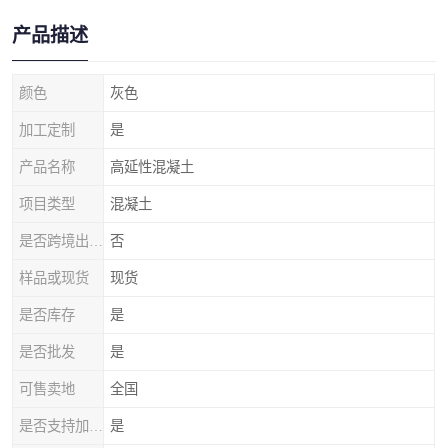
产品描述
颜色
灰色
加工定制
是
产品名称
高延性混凝土
项目类型
混凝土
是否跨境出口专供货源
否
样品或现货
现货
是否库存
是
是否批发
是
可售卖地
全国
是否支持加工定制
是