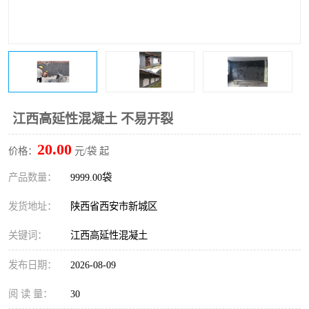
桥梁伸缩缝快速修补料
防静电不发火砂浆
碳布胶
加固砂浆
膨胀剂
混凝土防碳化涂料
融雪剂
江西高延性混凝土 不易开裂
20.00
价格：
元/袋 起
产品数量：
9999.00袋
发货地址：
陕西省西安市新城区
关键词：
江西高延性混凝土
发布日期：
2026-08-09
阅 读 量：
30