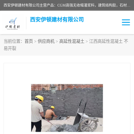
西安伊顿建材有限公司主营产品：CGM高强无收缩灌浆料，建筑结构胶，石材粘合剂，柔性防水材料，环氧修补砂浆等在各个行业得到了客户认可。
西安伊顿建材有限公司
当前位置：
首页
>
供应商机
>
高延性混凝土
> 江西高延性混凝土 不
易开裂
灌浆料
压浆料
环氧砂浆
修补砂浆
自流平水泥
水泥路面修补材料
瓷砖粘合剂
沥青冷补料
高延性混凝土
速凝剂
碳纤维布
金刚砂