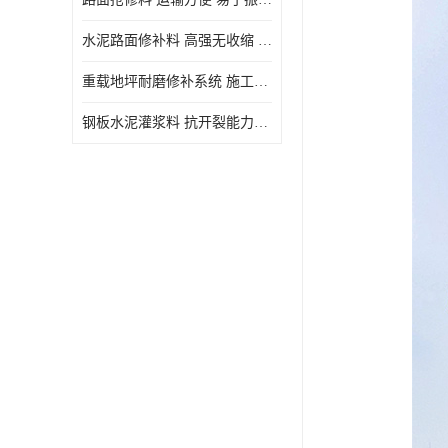
水泥路面修补料 高强无收缩 施工和易性好 强度高 韧性好
重载地坪耐磨修补系统 施工期短 易于振捣密实
钢板水泥灌浆料 抗开裂能力强 施工和易性好