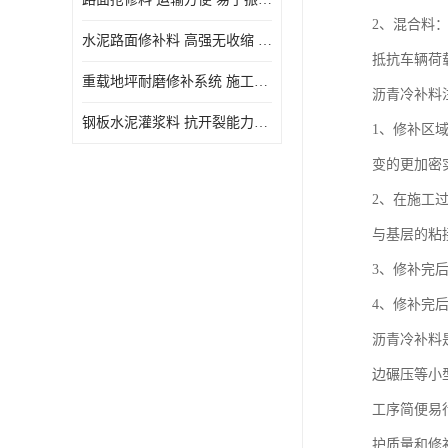
2、混合料
水泥路面修补料 高强无收缩 施工和易性好 强度高 韧性好
抵抗车辆荷
重载地坪耐磨修补系统 施工期短 易于振捣密实
沥青冷补料
钢板水泥灌浆料 抗开裂能力强 施工和易性好
1、修补区
变的更加密实
2、在施工
与基层的粘
3、修补完
4、修补完
沥青冷补料
边碾压等小
工序简便易
护质量和修