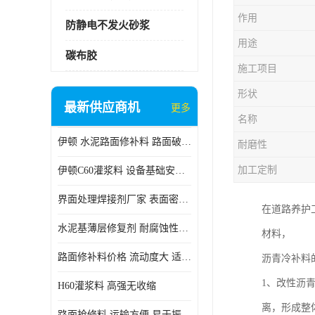
作用
防静电不发火砂浆
用途
碳布胶
施工项目
形状
最新供应商机
更多
名称
伊顿 水泥路面修补料 路面破损起皮快速修补 2小时通车
耐磨性
加工定制
伊顿C60灌浆料 设备基础安装 梁柱改造加固二次灌浆料
界面处理焊接剂厂家 表面密实 良好的流动性
在道路养护
水泥基薄层修复剂 耐腐蚀性好 适用范围广
材料，
路面修补料价格 流动度大 适用范围广
沥青冷补料
1、改性沥
H60灌浆料 高强无收缩
离，形成整
路面抢修料 运输方便 易于振捣密实