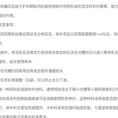
：经碾压后由于矿料颗粒间的嵌挤锁结作用而形成的混合料的内摩擦、阻
载的作用。
注意事项：
域的四周和边角应保证充分地压实，修补完后比四周路面略高1cm左右，
;
过程中，将涂乳化沥青改为现场将沥青加热后涂在坑槽内可以减少等待乳
接性，延长使用寿命;
后在坑槽的四周用沥青或沥青砂灌缝防水;
后在修补表面撒一石硝，可以防止水分下渗。
是一种高科技道路修补材料，通常特别适合于微小坑槽等小面积病害的日
型机具及时扼制路面病害可促进路面预防性养护，这种材料适用温度范围
行，修补时无需加热或搅拌，冷补料具有较强的粘结性能，与基层和原路
补效果均能达到养护标准要求。