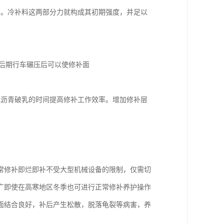
力。冷补料这两部分力就构成其初期强度，并足以
待后期行车碾压后可以使修补面
化沥青破乳的时间提高修补工作效率。增加修补层
常修补即烂即补不受大型机械设备的限制，仅需切
广即使在高寒地区冬季也可进行正常修补养护操作
面结合良好，补后产生松散，脱落龟裂等病害，养