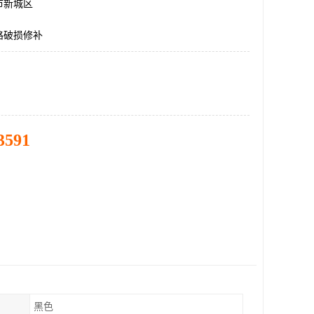
市新城区
路破损修补
3591
黑色