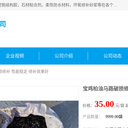
西安伊顿建材有限公司主营产品：CGM高强无收缩灌浆料，建筑结构胶，石材粘合剂，柔性防水材料，环氧修补砂浆等在各个行业得到了客户认可。
司
企业视频
公司介绍
公司动态
损修补 性能稳定 修补效果好
宝鸡柏油马路破损修
35.00
价格：
元/袋 
产品数量：
9999.00袋