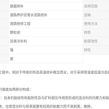
路面修补
适用范围
道路养护沥青水泥路修补
运输
道路抢修工程
使用方法
颗粒状
材质
沥青冷补料
耐腐蚀性
强
特性
是
工程中，相对于传统的热态高温修补概念而言，对于采用常温或低温冷态
的强度由两部分构成：
青：自身的黏结性和黏附性及与矿料相互作用而形成的混合料的内聚力和
体，也使混合料与原表面要有较高的粘着力而不易剥离、推移。