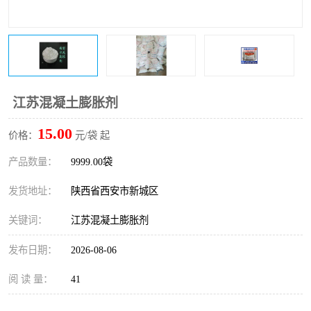
桥梁伸缩缝快速修补料
防静电不发火砂浆
碳布胶
加固砂浆
膨胀剂
混凝土防碳化涂料
江苏混凝土膨胀剂
融雪剂
15.00
价格：
元/袋 起
产品数量：
9999.00袋
发货地址：
陕西省西安市新城区
关键词：
江苏混凝土膨胀剂
发布日期：
2026-08-06
阅 读 量：
41