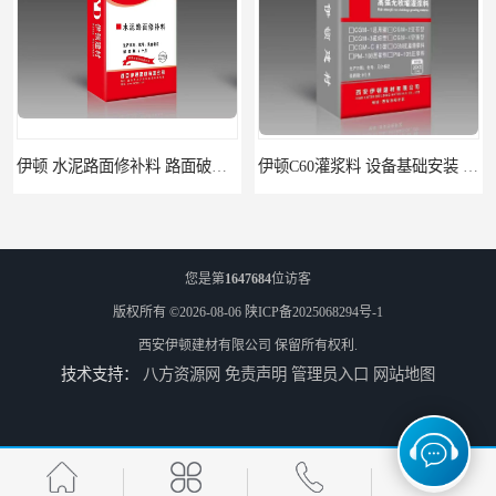
伊顿 水泥路面修补料 路面破损起皮快速修补 2小时通车
伊顿C60灌浆料 设备基础安装 梁柱改造加固二次灌浆料
您是第
1647684
位访客
版权所有 ©2026-08-06
陕ICP备2025068294号-1
西安伊顿建材有限公司
保留所有权利.
技术支持：
八方资源网
免责声明
管理员入口
网站地图
ECC高延性混凝土 粘结力好强度高 可弯曲抗震不开裂