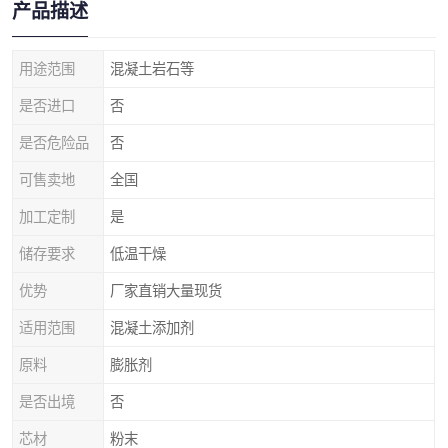
产品描述
用途范围
混凝土岩石等
是否进口
否
是否危险品
否
可售卖地
全国
加工定制
是
储存要求
低温干燥
优势
厂家直销大量现货
适用范围
混凝土添加剂
原料
膨胀剂
是否出境
否
芯材
粉末