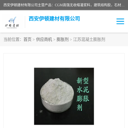
西安伊顿建材有限公司主营产品：CGM高强无收缩灌浆料，建筑结构胶，石材粘合剂，柔性防水材料，环氧修补砂浆等在各个行业得到了客户认可。
西安伊顿建材有限公司
当前位置：
首页
>
供应商机
>
膨胀剂
> 江苏混凝土膨胀剂
灌浆料
压浆料
环氧砂浆
修补砂浆
自流平水泥
水泥路面修补材料
瓷砖粘合剂
沥青冷补料
高延性混凝土
速凝剂
碳纤维布
金刚砂