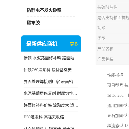
抗硫酸盐性
防静电不发火砂浆
是否支持釉面抗
碳布胶
功能
类型
最新供应商机
更多
产品名称
伊顿 水泥路面修补料 路面破损起皮快速修补 2小时通车
产品包装
伊顿C60灌浆料 设备基础安装 梁柱改造加固二次灌浆料
性能指标
界面处理焊接剂厂家 表面密实 良好的流动性
项目型号 抗压
水泥基薄层修复剂 耐腐蚀性好 适用范围广
1d 3d 28
路面修补料价格 流动度大 适用范围广
通用加固型 20-3
豆石加固型 20-3
H60灌浆料 高强无收缩
超流态型 15-30 
路面抢修料 运输方便 易于振捣密实