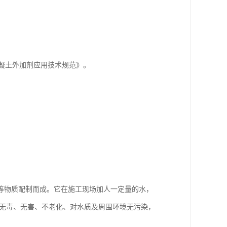
8混凝土外加剂应用技术规范》。
等物质配制而成。它在施工现场加人一定量的水，
；无毒、无害、不老化、对水质及周围环境无污染，