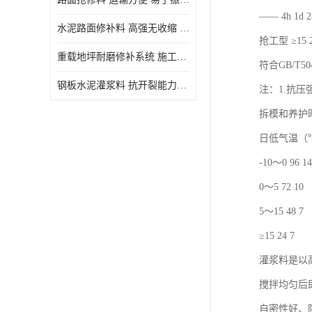
—— 4h 1
水泥路面修补料 高强无收缩 施工和易性好 强度高 韧性好
抢工型 ≥15 20
重载地坪耐磨修补系统 施工期短 易于振捣密实
符合GB/T
钢板水泥灌浆料 抗开裂能力强 施工和易性好
注：1.抗压
拆模和养护
日低气温（℃
-10～0 96 14
0～5 72 10
5～15 48 7
≥15 24 7
灌浆料是以
搅拌均匀后
自密性好、