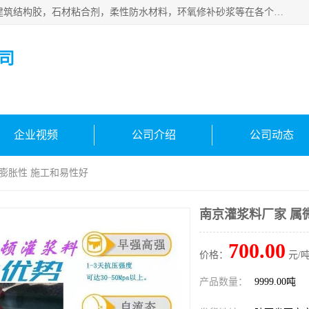
西安伊顿建材有限公司主营产品：CGM高强无收缩灌浆料，建筑结构胶，石材粘合剂，柔性防水材料，环氧修补砂浆等在各个行业得到了客户认可。
司
企业视频
公司介绍
公司动态
微膨胀性 施工和易性好
南京灌浆料厂家 属
700.00
价格：
元/吨
产品数量：
9999.00吨