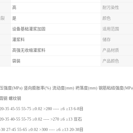
高
耐污染性
规裂
是
颜色
设备基础灌浆加固
适用范围
灌浆料
储存
高强无收缩灌浆料
产品材质
袋装
产品颜色
强度(MPa) 竖向膨胀率(%) 流动度(mm) 坍落度(mm) 钢筋粘结强度(MP
d 圆钢 螺纹钢
5 45-55 55-75 ≥0.02 >280 ---- ≥6 ≥13 6-8目
5 40-55 55-75 ≥0.02 ---- >270 ≥6 ≥13 豆石
27-45 55-65 ≥0.02 >300 ---- ≥6 ≥13 20-38目