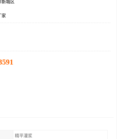
市新城区
厂家
3591
精平灌浆