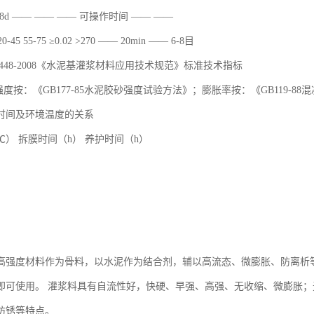
d 28d —— —— —— 可操作时间 —— ——
-45 55-75 ≥0.02 >270 —— 20min —— 6-8目
50448-2008《水泥基灌浆材料应用技术规范》标准技术指标
强度按：《GB177-85水泥胶砂强度试验方法》；膨胀率按：《GB119-8
时间及环境温度的关系
） 拆膜时间（h） 养护时间（h）
高强度材料作为骨料，以水泥作为结合剂，辅以高流态、微膨胀、防离析
即可使用。 灌浆料具有自流性好，快硬、早强、高强、无收缩、微膨胀
防锈等特点。