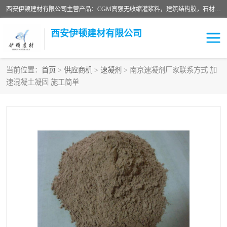
西安伊顿建材有限公司主营产品：CGM高强无收缩灌浆料，建筑结构胶，石材粘合剂，柔性防水材料，环氧修补砂浆等在各个行业得到了客户认可。
西安伊顿建材有限公司
当前位置：
首页
>
供应商机
>
速凝剂
> 南京速凝剂厂家联系方式 加
速混凝土凝固 施工简单
灌浆料
压浆料
环氧砂浆
修补砂浆
自流平水泥
水泥路面修补材料
瓷砖粘合剂
沥青冷补料
高延性混凝土
速凝剂
碳纤维布
金刚砂