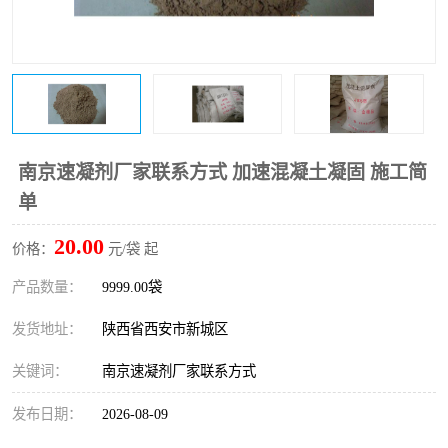
桥梁伸缩缝快速修补料
防静电不发火砂浆
碳布胶
加固砂浆
膨胀剂
混凝土防碳化涂料
融雪剂
南京速凝剂厂家联系方式 加速混凝土凝固 施工简
单
20.00
价格：
元/袋 起
产品数量：
9999.00袋
发货地址：
陕西省西安市新城区
关键词：
南京速凝剂厂家联系方式
发布日期：
2026-08-09