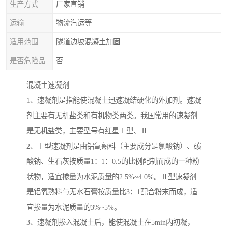
生产方式
厂家直销
运输
物流汽运等
适用范围
隧道边坡混凝土加固
是否危险品
否
混凝土速凝剂
1、速凝剂是指能使混凝土迅速凝结硬化的外加剂。速凝
剂主要有无机盐类和有机物类两类。我国常用的速凝剂
是无机盐类，主要型号有红星Ⅰ型、Ⅱ
2、Ⅰ型速凝剂是由铝氧熟料（主要成分是氯酸钠）、碳
酸钠、生石灰按质量1：1：0.5的比例配制而成的一种粉
状物，适宜掺量为水泥质量的2.5%~4.0%。Ⅱ型速凝剂
是铝氧熟料与无水石膏按质量比3：1配合粉末而成，适
宜掺量为水泥质量的3%~5%。
3、速凝剂掺入混凝土后，能使混凝土在5min内初凝，