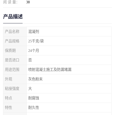
阅 读 量：
38
产品描述
产品名称
混凝剂
产品规格
25千克/袋
保质期
24个月
是否进口
否
用途范围
喷射混凝土施工及防漏堵漏
外观
灰色粉末
粘接强度
大
特点
耐腐蚀
特性
耐久性