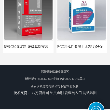
伊顿C60灌浆料 设备基础安装 梁柱改造加固二次灌浆料
ECC高延性混凝土 粘结力好强度高 可弯曲抗震不开裂
您是第
1662105
位访客
版权所有 ©2026-08-09
陕ICP备2025068294号-1
西安伊顿建材有限公司
保留所有权利.
技术支持：
八方资源网
免责声明
管理员入口
网站地图
伊顿 水泥路面修补料 路面破损起皮快速修补 2小时通车