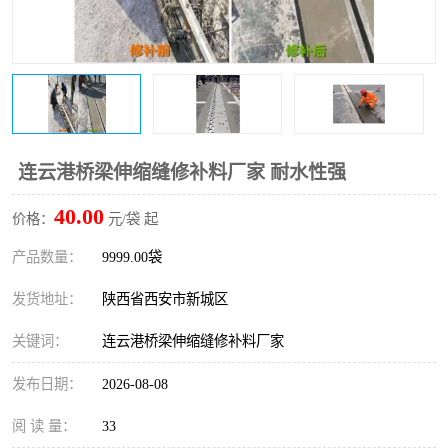
桥梁伸缩缝快速修补料
防静电不发火砂浆
碳布胶
加固砂浆
膨胀剂
混凝土防碳化涂料
融雪剂
连云港桥梁伸缩缝修补料厂家 耐水性强
40.00
价格：
元/袋 起
产品数量：
9999.00袋
发货地址：
陕西省西安市新城区
关键词：
连云港桥梁伸缩缝修补料厂家
发布日期：
2026-08-08
阅 读 量：
33