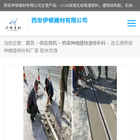
西安伊顿建材有限公司主营产品：CGM高强无收缩灌浆料，建筑结构胶，石材粘合剂，柔性防水材料，环氧修补砂浆等在各个行业得到了客户认可。
西安伊顿建材有限公司
当前位置：
首页
>
供应商机
>
桥梁伸缩缝快速修补料
> 连云港桥梁
伸缩缝修补料厂家 耐水性强
灌浆料
压浆料
环氧砂浆
修补砂浆
自流平水泥
水泥路面修补材料
瓷砖粘合剂
沥青冷补料
高延性混凝土
速凝剂
碳纤维布
金刚砂