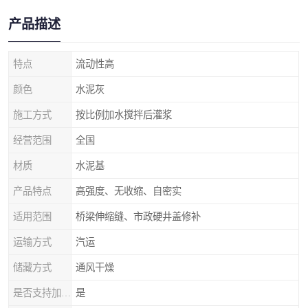
产品描述
特点
流动性高
颜色
水泥灰
施工方式
按比例加水搅拌后灌浆
经营范围
全国
材质
水泥基
产品特点
高强度、无收缩、自密实
适用范围
桥梁伸缩缝、市政硬井盖修补
运输方式
汽运
储藏方式
通风干燥
是否支持加工定制
是