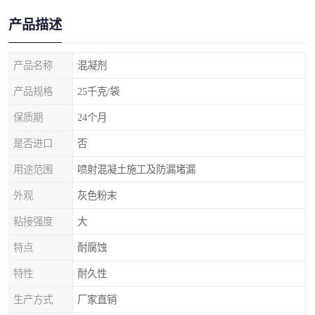
产品描述
产品名称
混凝剂
产品规格
25千克/袋
保质期
24个月
是否进口
否
用途范围
喷射混凝土施工及防漏堵漏
外观
灰色粉末
粘接强度
大
特点
耐腐蚀
特性
耐久性
生产方式
厂家直销