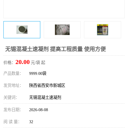
桥梁伸缩缝快速修补料
防静电不发火砂浆
碳布胶
加固砂浆
膨胀剂
混凝土防碳化涂料
融雪剂
无锡混凝土速凝剂 提高工程质量 使用方便
20.00
价格：
元/袋 起
产品数量：
9999.00袋
发货地址：
陕西省西安市新城区
关键词：
无锡混凝土速凝剂
发布日期：
2026-08-08
阅 读 量：
32