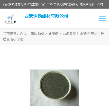
西安伊顿建材有限公司主营产品：CGM高强无收缩灌浆料，建筑结构胶，石材粘合剂，柔性防水材料，环氧修补砂浆等在各个行业得到了客户认可。
西安伊顿建材有限公司
当前位置：
首页
>
供应商机
>
速凝剂
> 无锡混凝土速凝剂 提高工程
质量 使用方便
灌浆料
压浆料
环氧砂浆
修补砂浆
自流平水泥
水泥路面修补材料
瓷砖粘合剂
沥青冷补料
高延性混凝土
速凝剂
碳纤维布
金刚砂