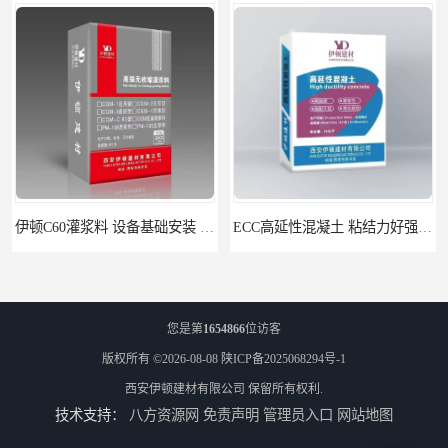
伊顿C60灌浆料 设备基础安装 梁柱改造加固二次灌浆料
ECC高延性混凝土 粘结力好强度高 可弯曲抗震不开裂
您是第
1654866
位访客
版权所有 ©2026-08-08
陕ICP备2025068294号-1
西安伊顿建材有限公司
保留所有权利.
技术支持：
八方资源网
免责声明
管理员入口
网站地图