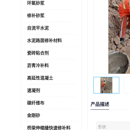
环氧砂浆
修补砂浆
自流平水泥
水泥路面修补材料
瓷砖粘合剂
沥青冷补料
高延性混凝土
速凝剂
碳纤维布
产品描述
金刚砂
形状
桥梁伸缩缝快速修补料