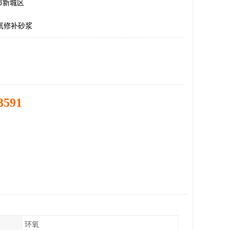
市新城区
氧修补砂浆
3591
环氧