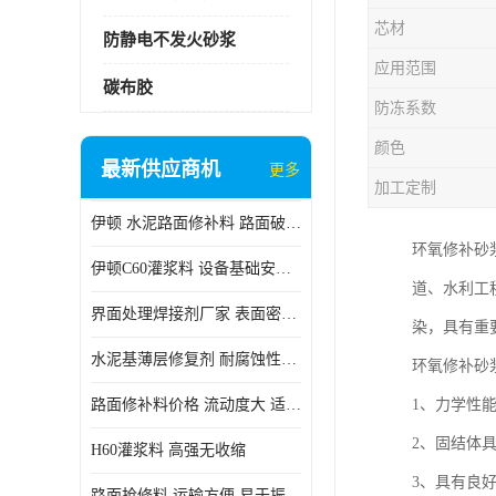
芯材
防静电不发火砂浆
应用范围
碳布胶
防冻系数
颜色
最新供应商机
更多
加工定制
伊顿 水泥路面修补料 路面破损起皮快速修补 2小时通车
环氧修补砂
伊顿C60灌浆料 设备基础安装 梁柱改造加固二次灌浆料
道、水利工
界面处理焊接剂厂家 表面密实 良好的流动性
染，具有重
水泥基薄层修复剂 耐腐蚀性好 适用范围广
环氧修补砂
路面修补料价格 流动度大 适用范围广
1、力学性
2、固结体
H60灌浆料 高强无收缩
3、具有良
路面抢修料 运输方便 易于振捣密实