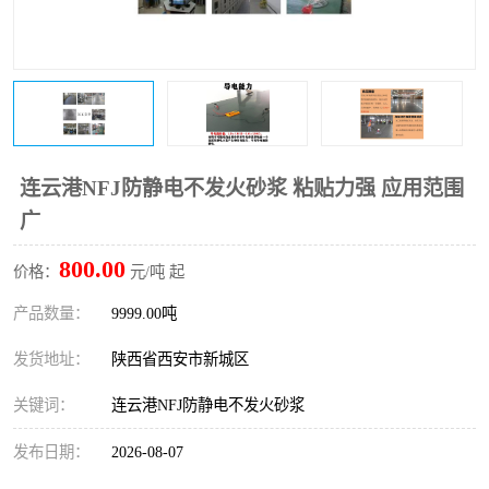
桥梁伸缩缝快速修补料
防静电不发火砂浆
碳布胶
加固砂浆
膨胀剂
混凝土防碳化涂料
融雪剂
连云港NFJ防静电不发火砂浆 粘贴力强 应用范围
广
800.00
价格：
元/吨 起
产品数量：
9999.00吨
发货地址：
陕西省西安市新城区
关键词：
连云港NFJ防静电不发火砂浆
发布日期：
2026-08-07