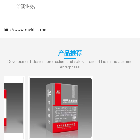
洽谈业务。
http://www.xayidun.com
产品推荐
Development, design, production and sales in one of the manufacturing
enterprises