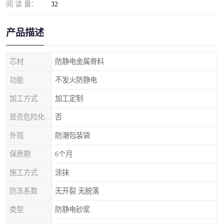
阅 读 量：
32
产品描述
芯材
防静电金属骨料
功能
不发火防静电
加工方式
加工定制
是否危险化学品
否
外观
防潮包装袋
保质期
6个月
施工方式
涂抹
防冻系数
无开裂 无脱落
类型
防静电砂浆