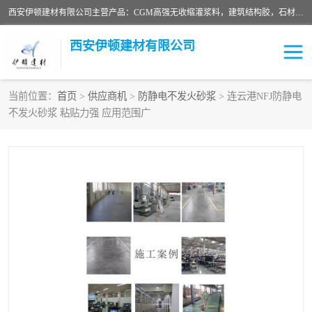
西安伊顿建材有限公司主营产品：CGM高强无收缩灌浆料，建筑结构胶，石材粘合剂，柔性防水材料，环氧修补砂浆等在各个行业得到了客户认可。
西安伊顿建材有限公司
当前位置：
首页
>
供应商机
>
防静电不发火砂浆
> 连云港NFJ防静电
不发火砂浆 粘贴力强 应用范围广
灌浆料
压浆料
环氧砂浆
修补砂浆
自流平水泥
水泥路面修补材料
瓷砖粘合剂
沥青冷补料
高延性混凝土
速凝剂
碳纤维布
金刚砂