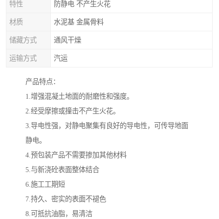
特性
防静电 不产生火花
材质
水泥基 金属骨料
储藏方式
通风干燥
运输方式
汽运
产品特点：
1.增强混凝土地面的耐磨性和强度。
2.经受摩擦或撞击不产生火花。
3.导电性强，对静电聚集有良好的导电性，可传导地面
静电。
4.预包装产品不需要掺加其他材料
5.与新浇砼表面整体结合
6.施工工期短
7.持久、密实的表面不褪色
8.可抵抗油脂，易清洁