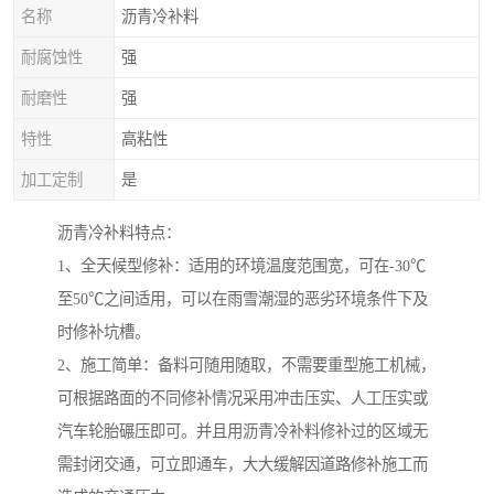
名称
沥青冷补料
耐腐蚀性
强
耐磨性
强
特性
高粘性
加工定制
是
沥青冷补料特点：
1、全天候型修补：适用的环境温度范围宽，可在-30℃
至50℃之间适用，可以在雨雪潮湿的恶劣环境条件下及
时修补坑槽。
2、施工简单：备料可随用随取，不需要重型施工机械，
可根据路面的不同修补情况采用冲击压实、人工压实或
汽车轮胎碾压即可。并且用沥青冷补料修补过的区域无
需封闭交通，可立即通车，大大缓解因道路修补施工而