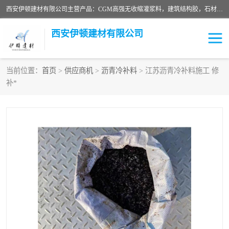
西安伊顿建材有限公司主营产品：CGM高强无收缩灌浆料，建筑结构胶，石材粘合剂，柔性防水材料，环氧修补砂浆等在各个行业得到了客户认可。
西安伊顿建材有限公司
当前位置：
首页
>
供应商机
>
沥青冷补料
> 江苏沥青冷补料施工 修
补*
灌浆料
压浆料
环氧砂浆
修补砂浆
自流平水泥
水泥路面修补材料
瓷砖粘合剂
沥青冷补料
高延性混凝土
速凝剂
碳纤维布
金刚砂