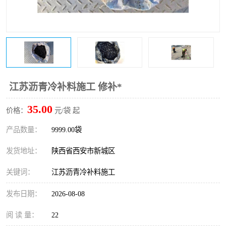
桥梁伸缩缝快速修补料
防静电不发火砂浆
碳布胶
加固砂浆
膨胀剂
混凝土防碳化涂料
融雪剂
江苏沥青冷补料施工 修补*
35.00
价格：
元/袋 起
产品数量：
9999.00袋
发货地址：
陕西省西安市新城区
关键词：
江苏沥青冷补料施工
发布日期：
2026-08-08
阅 读 量：
22