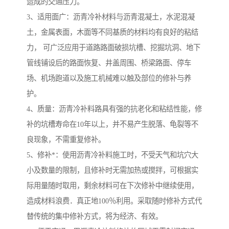
造成的交通压力。
3、适用面广：沥青冷补材料与沥青混凝土，水泥混凝
土，金属表面，木面等不同基质的材料均有良好的粘结
力， 可广泛应用于道路路面破损坑槽、挖掘坑洞、地下
管线铺设后的路面恢复、井盖周围、桥梁路面、停车
场、机场跑道以及施工机械难以触及部位的修补与养
护。
4、质量：沥青冷补料路具有强的抗老化和粘结性能，修
补的坑槽寿命在10年以上，并不易产生脱落、龟裂等不
良现象，不需重复修补。
5、修补*：使用沥青冷补料施工时，不受天气和坑穴大
小及数量的限制，且修补时无需加热或搅拌，可根据实
际用量随时取用，剩余材料可在下次修补中继续使用，
造成材料浪费．真正地100％利用。采取随时修补方式代
替传统的集中修补方式，将为经济、有效。