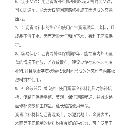
6、便于交通：用沥青冷补料修补的区域无需封闭交通，
可立即通车，能大大缓解因道路修补施工而造成的交通
压力。
7、：沥青冷补料的生产和使用产生沥青黑烟、废料，且
成品不溶于水，因而污染大气和地下水，有利于环境保
护。
8、容易保存：沥青冷补料保质期2年，能在室内外无覆
盖的情况下存放，若存放散料，建议少储存20～30吨冷
补料,并且以金字塔状堆积,长时间形成的外壳可与内部松
散料搅拌使用。
9、社会效益显#着,曦#：使用沥青冷补料能及时修补坑
槽，使路面保持平整、美观，保证道路畅通，并减少路
面修补次数和工作量，延长道路使用寿命。
沥青冷补材料与沥青混凝土，水泥混凝土，金属表面，
木面等不同机制的材料均有良好的粘结力，可广泛用于