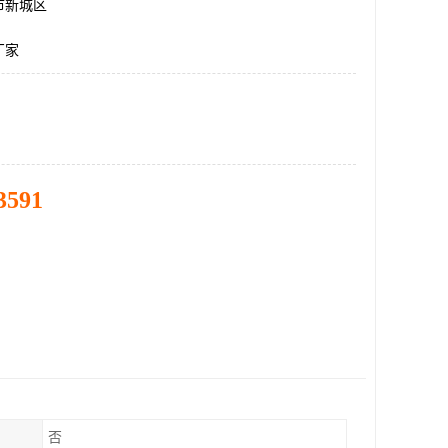
市新城区
厂家
3591
否