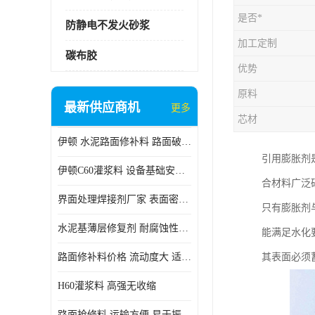
是否*
防静电不发火砂浆
加工定制
碳布胶
优势
原料
最新供应商机
更多
芯材
伊顿 水泥路面修补料 路面破损起皮快速修补 2小时通车
引用膨胀剂
伊顿C60灌浆料 设备基础安装 梁柱改造加固二次灌浆料
合材料广泛
界面处理焊接剂厂家 表面密实 良好的流动性
只有膨胀剂
水泥基薄层修复剂 耐腐蚀性好 适用范围广
能满足水化
路面修补料价格 流动度大 适用范围广
其表面必须
H60灌浆料 高强无收缩
路面抢修料 运输方便 易于振捣密实