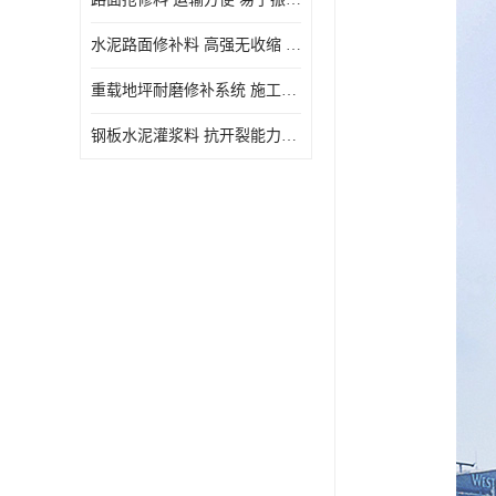
水泥路面修补料 高强无收缩 施工和易性好 强度高 韧性好
重载地坪耐磨修补系统 施工期短 易于振捣密实
钢板水泥灌浆料 抗开裂能力强 施工和易性好