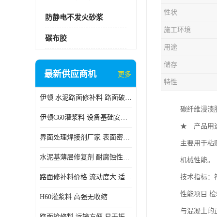
性状
防静电不发火砂浆
施工环境
碳布胶
用途
储存
最新供应商机
更多
特性
伊顿 水泥路面修补料 路面破损起皮快速修补 2小时通车
碳纤维浸渍
伊顿C60灌浆料 设备基础安装 梁柱改造加固二次灌浆料
★ 产品用
界面处理焊接剂厂家 表面密实 良好的流动性
主要用于粘
水泥基薄层修复剂 耐腐蚀性好 适用范围广
机械性能。
路面修补料价格 流动度大 适用范围广
技术指标：符
性能项目 检
H60灌浆料 高强无收缩
与混凝土的正
路面抢修料 运输方便 易于振捣密实