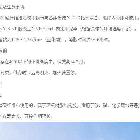
法及注意事项
S-601碳纤维浸渍胶甲组份与乙组份按３:１的比例混合，搅拌均匀即可使用
的YJS-601胶液宜在60～90min内使用完毕（根据具体的环境温度而定）。
度约为1.15～1.25g/cm3（固化物），凝胶时间约3～6小时。
运输
储存在40℃以下的环境温度中，保质期24个月。
溶剂类，储存时应远离明火、加热装置等。
格：
组
套碳纤维布使用的，属于环氧树脂结构胶。适用于酸、碱、化学腐蚀等恶劣
贮存寿命长、可操作期限长。