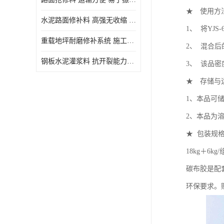
★ 使用方
水泥路面修补料 高强无收缩 施工和易性好 强度高 韧性好
1、 将YJ
重载地坪耐磨修补系统 施工期短 易于振捣密实
2、 混合后
钢板水泥灌浆料 抗开裂能力强 施工和易性好
3、 该品密
★ 存储与
1、本品可
2、本品为
★ 包装规
18kg＋6kg/
碳布胶是配
环保要求。