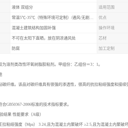
液体 双组分
适用范围
常温5℃-35℃（特殊环境可定制）/通风/无剧烈震动
优点
混凝土建筑结构加固补强
操作环境
不可在太阳下直晒，放在阴凉通风处
芯材
防腐
加工定制
胶为溶剂类改性环氧树脂胶粘剂。甲组份：乙组份＝3：1。
途
贴碳纤维。该品对碳纤维具有很强的渗透性，很高的抗拉粘结强度和接续
合GB50367-2006标准的技术指标要求。
验结果 性能要求（A级）
拉粘结强度（Mpa） 3.24,且为混凝土内聚破坏 ≥2.5,且为混凝土内聚破