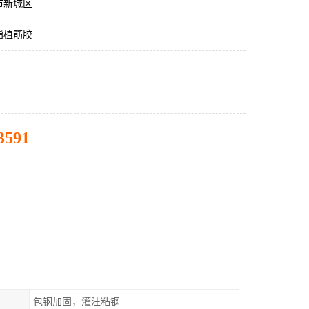
市新城区
脂植筋胶
3591
包钢加固，灌注粘钢