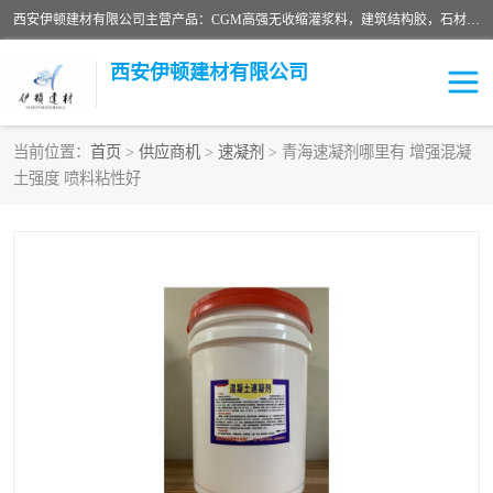
西安伊顿建材有限公司主营产品：CGM高强无收缩灌浆料，建筑结构胶，石材粘合剂，柔性防水材料，环氧修补砂浆等在各个行业得到了客户认可。
西安伊顿建材有限公司
当前位置：
首页
>
供应商机
>
速凝剂
> 青海速凝剂哪里有 增强混凝
土强度 喷料粘性好
灌浆料
压浆料
环氧砂浆
修补砂浆
自流平水泥
水泥路面修补材料
瓷砖粘合剂
沥青冷补料
高延性混凝土
速凝剂
碳纤维布
金刚砂