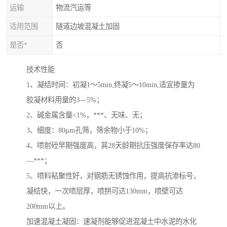
运输
物流汽运等
适用范围
隧道边坡混凝土加固
是否*
否
技术性能
1、凝结时间：初凝1～5min,终凝5～10min,适宜掺量为
胶凝材料用量的3—5%；
2、碱金属含量<1%，***、无味、无；
3、细度：80μm孔筛，筛余物小于10%；
4、喷射砼早期强度高，其28天龄期抗压强度保存率达80
—***；
5、喷料粘聚性好，对钢筋无锈蚀作用，提高抗渗标号，
凝结快，一次喷层厚，喷拱可达130mm，喷壁可达
200mm以上。
加速混凝土凝固：速凝剂能够促进混凝土中水泥的水化