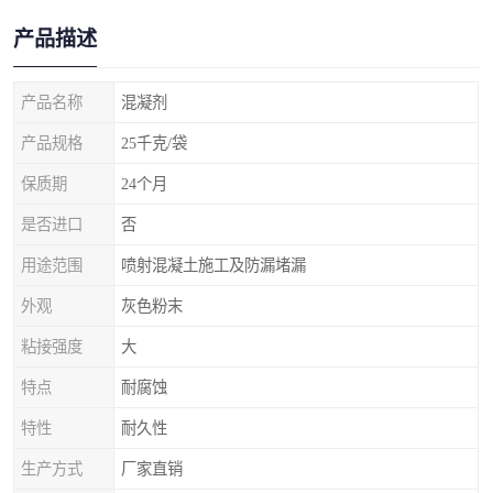
产品描述
产品名称
混凝剂
产品规格
25千克/袋
保质期
24个月
是否进口
否
用途范围
喷射混凝土施工及防漏堵漏
外观
灰色粉末
粘接强度
大
特点
耐腐蚀
特性
耐久性
生产方式
厂家直销