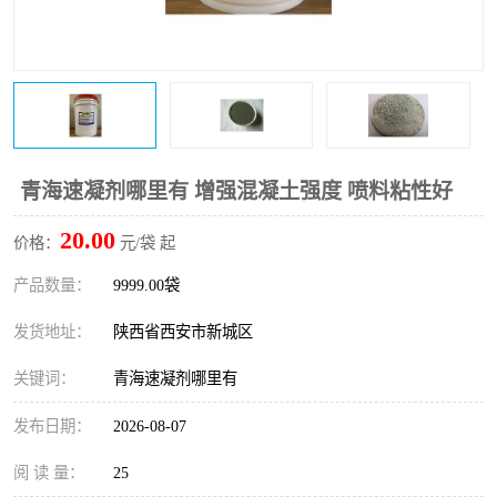
桥梁伸缩缝快速修补料
防静电不发火砂浆
碳布胶
加固砂浆
膨胀剂
混凝土防碳化涂料
融雪剂
青海速凝剂哪里有 增强混凝土强度 喷料粘性好
20.00
价格：
元/袋 起
产品数量：
9999.00袋
发货地址：
陕西省西安市新城区
关键词：
青海速凝剂哪里有
发布日期：
2026-08-07
阅 读 量：
25