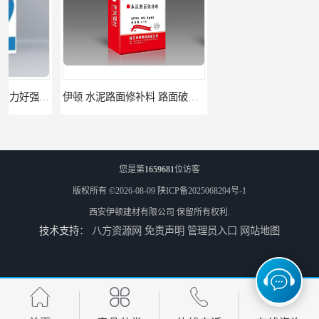
伊顿 水泥路面修补料 路面破损起皮快速修补 2小时通车
伊顿C60灌浆料 设备基础安装 梁柱改造加固二次灌浆料
您是第
1659681
位访客
版权所有 ©2026-08-09
陕ICP备2025068294号-1
西安伊顿建材有限公司
保留所有权利.
技术支持：
八方资源网
免责声明
管理员入口
网站地图
ECC高延性混凝土 粘结力好强度高 可弯曲抗震不开裂