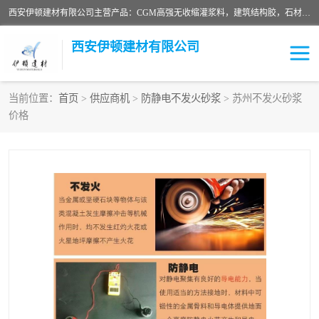
西安伊顿建材有限公司主营产品：CGM高强无收缩灌浆料，建筑结构胶，石材粘合剂，柔性防水材料，环氧修补砂浆等在各个行业得到了客户认可。
西安伊顿建材有限公司
当前位置：
首页
>
供应商机
>
防静电不发火砂浆
> 苏州不发火砂浆
价格
灌浆料
压浆料
环氧砂浆
修补砂浆
自流平水泥
水泥路面修补材料
瓷砖粘合剂
沥青冷补料
高延性混凝土
速凝剂
碳纤维布
金刚砂