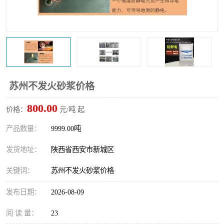
桥梁伸缩缝快速修补料
防静电不发火砂浆
碳布胶
加固砂浆
膨胀剂
混凝土防碳化涂料
融雪剂
苏州不发火砂浆价格
800.00
价格：
元/吨 起
产品数量：
9999.00吨
发货地址：
陕西省西安市新城区
关键词：
苏州不发火砂浆价格
发布日期：
2026-08-09
阅 读 量：
23