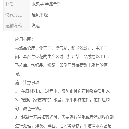
材质
水泥基 金属骨料
储藏方式
通风干燥
运输方式
汽运
应用范围：
易燃品仓库、化工厂、燃气站、新能源公司、电子车
间、易产生火花的生产区域、加油站、品或易爆工厂、
飞机库、纺织品、纸浆、印刷厂等有荷静电聚焦的区
域。
施工注意事项
1、在原材料加工过程中，须防止其它石种及杂质引入。
2、按照厂家要求的加水量，采用机械搅拌，搅拌应均
匀，颜色一致。
3、混凝土基层如较光滑，需要进行凿毛或者涂刷界面剂
进行处理，浮灰、碎石、油污等杂物，用洁净水对基层