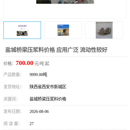
桥梁伸缩缝快速修补料
防静电不发火砂浆
碳布胶
加固砂浆
膨胀剂
混凝土防碳化涂料
融雪剂
盐城桥梁压浆料价格 应用广泛 流动性较好
700.00
价格：
元/吨 起
产品数量：
9999.00吨
发货地址：
陕西省西安市新城区
关键词：
盐城桥梁压浆料价格
发布日期：
2026-08-06
阅 读 量：
27