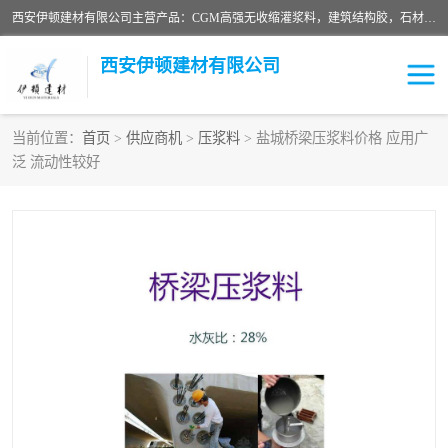
西安伊顿建材有限公司主营产品：CGM高强无收缩灌浆料，建筑结构胶，石材粘合剂，柔性防水材料，环氧修补砂浆等在各个行业得到了客户认可。
西安伊顿建材有限公司
当前位置：
首页
>
供应商机
>
压浆料
> 盐城桥梁压浆料价格 应用广
泛 流动性较好
灌浆料
压浆料
环氧砂浆
修补砂浆
自流平水泥
水泥路面修补材料
瓷砖粘合剂
沥青冷补料
高延性混凝土
速凝剂
碳纤维布
金刚砂