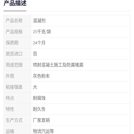
产品描述
产品名称
混凝剂
产品规格
25千克/袋
保质期
24个月
是否进口
否
用途范围
喷射混凝土施工及防漏堵漏
外观
灰色粉末
粘接强度
大
特点
耐腐蚀
特性
耐久性
生产方式
厂家直销
运输
物流汽运等