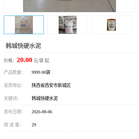
桥梁伸缩缝快速修补料
防静电不发火砂浆
碳布胶
加固砂浆
膨胀剂
混凝土防碳化涂料
韩城快硬水泥
融雪剂
20.00
价格：
元/袋 起
产品数量：
9999.00袋
发货地址：
陕西省西安市新城区
关键词：
韩城快硬水泥
发布日期：
2026-08-06
阅 读 量：
29