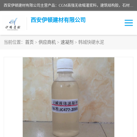
西安伊顿建材有限公司主营产品：CGM高强无收缩灌浆料，建筑结构胶，石材粘合剂，柔性防水材料，环氧修补砂浆等在各个行业得到了客户认可。
西安伊顿建材有限公司
当前位置：
首页
>
供应商机
>
速凝剂
> 韩城快硬水泥
灌浆料
压浆料
环氧砂浆
修补砂浆
自流平水泥
水泥路面修补材料
瓷砖粘合剂
沥青冷补料
高延性混凝土
速凝剂
碳纤维布
金刚砂