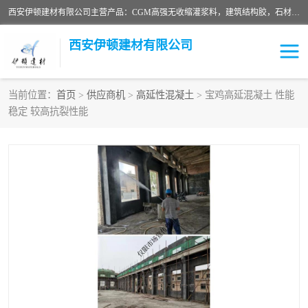
西安伊顿建材有限公司主营产品：CGM高强无收缩灌浆料，建筑结构胶，石材粘合剂，柔性防水材料，环氧修补砂浆等在各个行业得到了客户认可。
西安伊顿建材有限公司
当前位置：
首页
>
供应商机
>
高延性混凝土
> 宝鸡高延混凝土 性能
稳定 较高抗裂性能
灌浆料
压浆料
环氧砂浆
修补砂浆
自流平水泥
水泥路面修补材料
瓷砖粘合剂
沥青冷补料
高延性混凝土
速凝剂
碳纤维布
金刚砂