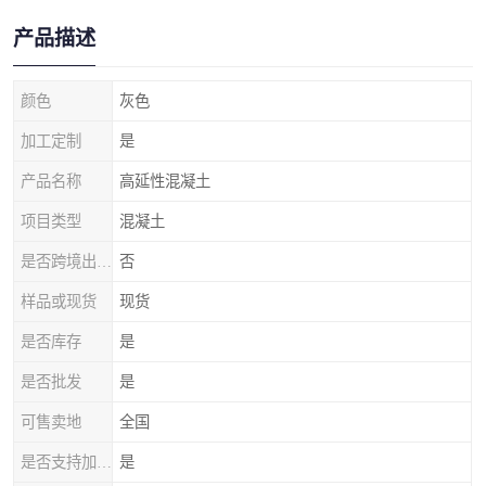
产品描述
颜色
灰色
加工定制
是
产品名称
高延性混凝土
项目类型
混凝土
是否跨境出口专供货源
否
样品或现货
现货
是否库存
是
是否批发
是
可售卖地
全国
是否支持加工定制
是