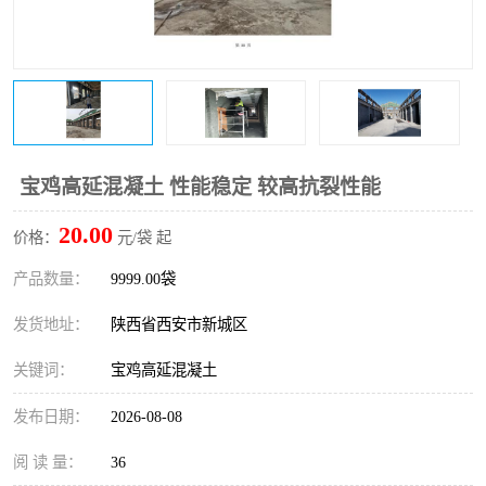
桥梁伸缩缝快速修补料
防静电不发火砂浆
碳布胶
加固砂浆
膨胀剂
混凝土防碳化涂料
融雪剂
宝鸡高延混凝土 性能稳定 较高抗裂性能
20.00
价格：
元/袋 起
产品数量：
9999.00袋
发货地址：
陕西省西安市新城区
关键词：
宝鸡高延混凝土
发布日期：
2026-08-08
阅 读 量：
36