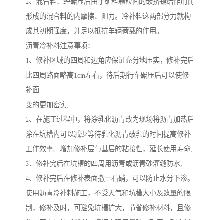
2、混合料：经碾压后由于矿料颗粒间的嵌挤锁结作用而
形成的混合料的内摩擦、阻力。冷补料这两部分力就构
成其初期强度，并足以抵抗车辆荷载的作用。
沥青冷补料注意事项：
1、修补区域的四周和边角应保证充分地压实，修补完后
比四周路面略高1cm左右，待后期行车碾压后可以使修
补面
变的更加密实;
2、在施工过程中，将涂乳化沥青改为现场将沥青加热后
涂在坑槽内可以减少等待乳化沥青破乳的时间提高修补
工作效率。增加修补层与基层的粘接性，延长使用寿命;
3、修补完后在坑槽的四周用沥青或沥青砂灌缝防水;
4、修补完后在修补表面撒一石硝，可以防止水分下渗。
使用沥青冷补料施工，不受天气和坑槽大小及数量的限
制，修补及时，可避免坑槽扩大，节省修补材料，且修