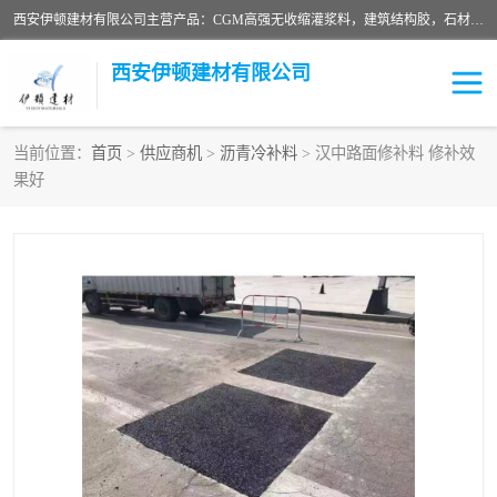
西安伊顿建材有限公司主营产品：CGM高强无收缩灌浆料，建筑结构胶，石材粘合剂，柔性防水材料，环氧修补砂浆等在各个行业得到了客户认可。
西安伊顿建材有限公司
当前位置：
首页
>
供应商机
>
沥青冷补料
> 汉中路面修补料 修补效
果好
灌浆料
压浆料
环氧砂浆
修补砂浆
自流平水泥
水泥路面修补材料
瓷砖粘合剂
沥青冷补料
高延性混凝土
速凝剂
碳纤维布
金刚砂