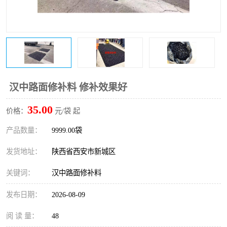
桥梁伸缩缝快速修补料
防静电不发火砂浆
碳布胶
加固砂浆
膨胀剂
混凝土防碳化涂料
融雪剂
汉中路面修补料 修补效果好
35.00
价格：
元/袋 起
产品数量：
9999.00袋
发货地址：
陕西省西安市新城区
关键词：
汉中路面修补料
发布日期：
2026-08-09
阅 读 量：
48