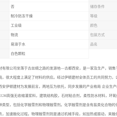
否
储存条件
制冷防冻干燥
等级
工业级
颜色
物流
包装方式
易溶于水
品名
白色颗粒
材有限公司坐落于古丝绸之路的发源地---古都西安，是一家及生产，销
吨，很大程度上满足了材料的供应。经过伊顿建材全体员工的共同努力，
西安伊顿建材为发展前言，两地互为依托，同步发展的产业格局 企业生产的
CGM高强无收缩灌浆料，建筑结构胶，石材粘合剂，柔性防水材料，环
种类型，包括化学融雪剂和物理融雪剂。化学融雪剂是含有盐类化合物的
点，加速融化过程。物理融雪剂则是通过机械手段，如加热或振动，来融