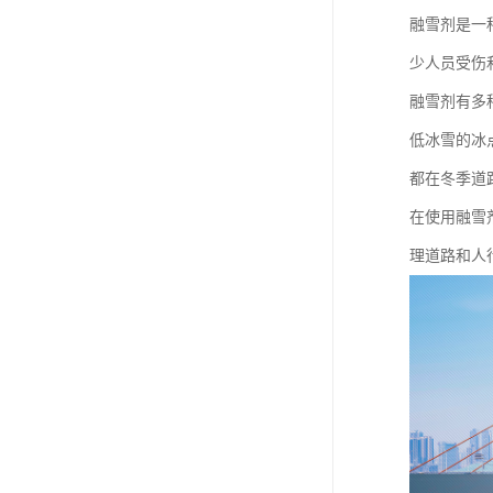
融雪剂是一
少人员受伤
融雪剂有多
低冰雪的冰
都在冬季道
在使用融雪
理道路和人