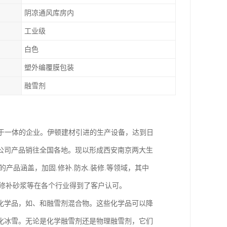
阴凉通风库房内
工业级
白色
塑外编覆膜包装
融雪剂
售于一体的企业。伊顿建材引进的生产设备，达到日
公司产品销往全国各地。现以形成西安南京两大生
产品涵盖，加固.修补.防水.装修.等领域，其中
氧修补砂浆等在各个行业得到了客户认可。
化学品，如、和融雪剂混合物。这些化学品可以降
化冰雪。无论是化学融雪剂还是物理融雪剂，它们