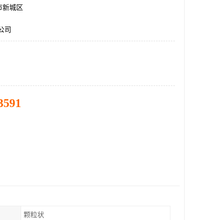
市新城区
公司
3591
颗粒状