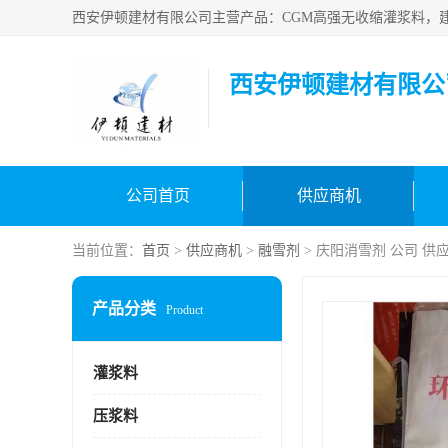
西安伊顿建材有限公
公司首页
供应商机
当前位置：
首页
>
供应商机
>
融雪剂
> 庆阳消雪剂 公司 供
产品分类
Product
灌浆料
压浆料