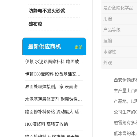
是否危险化学品
防静电不发火砂浆
用途
碳布胶
产品等级
运输
最新供应商机
更多
水溶性
伊顿 水泥路面修补料 路面破损起皮快速修补 2小时通车
外观
伊顿C60灌浆料 设备基础安装 梁柱改造加固二次灌浆料
西安伊顿建
界面处理焊接剂厂家 表面密实 良好的流动性
生产量上百
水泥基薄层修复剂 耐腐蚀性好 适用范围广
产基地，以
路面修补料价格 流动度大 适用范围广
公司生产的
融雪剂有多
H60灌浆料 高强无收缩
低冰雪的冰
路面抢修料 运输方便 易于振捣密实