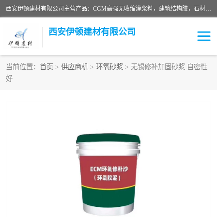
西安伊顿建材有限公司主营产品：CGM高强无收缩灌浆料，建筑结构胶，石材粘合剂，柔性防水材料，环氧修补砂浆等在各个行业得到了客户认可。
西安伊顿建材有限公司
当前位置：
首页
>
供应商机
>
环氧砂浆
> 无锡修补加固砂浆 自密性
好
灌浆料
压浆料
环氧砂浆
修补砂浆
自流平水泥
水泥路面修补材料
瓷砖粘合剂
沥青冷补料
高延性混凝土
速凝剂
碳纤维布
金刚砂