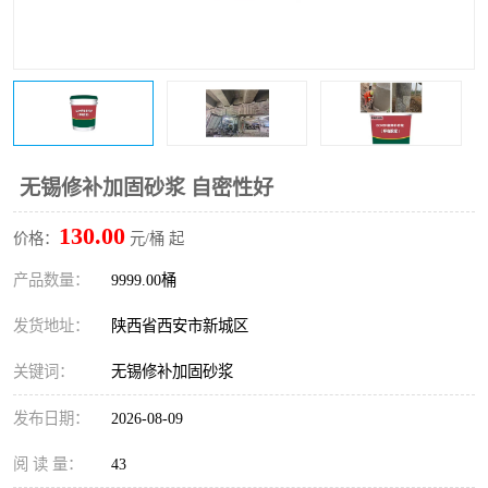
桥梁伸缩缝快速修补料
防静电不发火砂浆
碳布胶
加固砂浆
膨胀剂
混凝土防碳化涂料
融雪剂
无锡修补加固砂浆 自密性好
130.00
价格：
元/桶 起
产品数量：
9999.00桶
发货地址：
陕西省西安市新城区
关键词：
无锡修补加固砂浆
发布日期：
2026-08-09
阅 读 量：
43