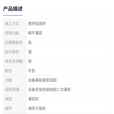
产品描述
施工方式
搅拌机搅拌
特殊功能
精平灌浆
抗硫酸盐性
高
耐污染性
强
是否支持釉面抗规裂
是
颜色
灰色
功能
设备基础灌浆加固
适用范围
设备安装房屋加固二次灌浆
类型
灌浆料
储存
通风干燥处