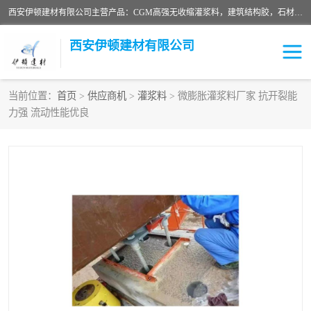
西安伊顿建材有限公司主营产品：CGM高强无收缩灌浆料，建筑结构胶，石材粘合剂，柔性防水材料，环氧修补砂浆等在各个行业得到了客户认可。
西安伊顿建材有限公司
当前位置：
首页
>
供应商机
>
灌浆料
> 微膨胀灌浆料厂家 抗开裂能
力强 流动性能优良
灌浆料
压浆料
环氧砂浆
修补砂浆
自流平水泥
水泥路面修补材料
瓷砖粘合剂
沥青冷补料
高延性混凝土
速凝剂
碳纤维布
金刚砂