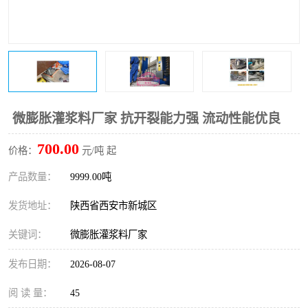
桥梁伸缩缝快速修补料
防静电不发火砂浆
碳布胶
加固砂浆
膨胀剂
混凝土防碳化涂料
融雪剂
微膨胀灌浆料厂家 抗开裂能力强 流动性能优良
700.00
价格：
元/吨 起
产品数量：
9999.00吨
发货地址：
陕西省西安市新城区
关键词：
微膨胀灌浆料厂家
发布日期：
2026-08-07
阅 读 量：
45