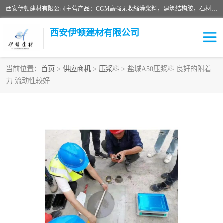
西安伊顿建材有限公司主营产品：CGM高强无收缩灌浆料，建筑结构胶，石材粘合剂，柔性防水材料，环氧修补砂浆等在各个行业得到了客户认可。
西安伊顿建材有限公司
当前位置：
首页
>
供应商机
>
压浆料
> 盐城A50压浆料 良好的附着
力 流动性较好
灌浆料
压浆料
环氧砂浆
修补砂浆
自流平水泥
水泥路面修补材料
瓷砖粘合剂
沥青冷补料
高延性混凝土
速凝剂
碳纤维布
金刚砂