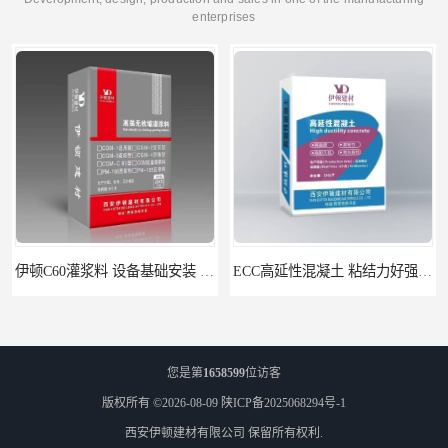
enterprises
伊顿C60灌浆料 设备基础安装 梁柱改造加固二次灌浆料
ECC高延性混凝土 粘结力好强度高 可弯曲抗震不开裂
您是第
1658599
位访客
版权所有 ©2026-08-09
陕ICP备2025068294号-1
西安伊顿建材有限公司
保留所有权利.