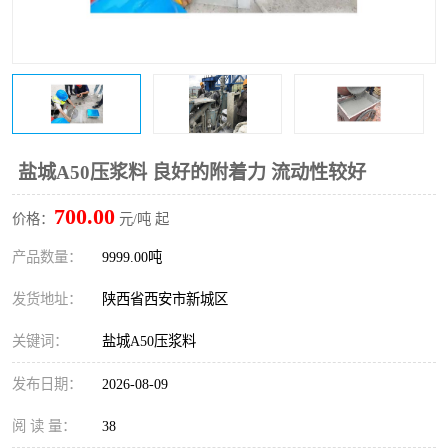
桥梁伸缩缝快速修补料
防静电不发火砂浆
碳布胶
加固砂浆
膨胀剂
混凝土防碳化涂料
融雪剂
盐城A50压浆料 良好的附着力 流动性较好
700.00
价格：
元/吨 起
产品数量：
9999.00吨
发货地址：
陕西省西安市新城区
关键词：
盐城A50压浆料
发布日期：
2026-08-09
阅 读 量：
38