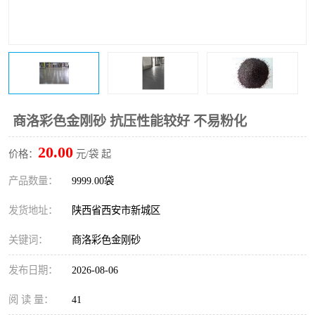
桥梁伸缩缝快速修补料
防静电不发火砂浆
碳布胶
加固砂浆
膨胀剂
混凝土防碳化涂料
融雪剂
商洛彩色金刚砂 抗压性能较好 不易粉化
20.00
价格：
元/袋 起
产品数量：
9999.00袋
发货地址：
陕西省西安市新城区
关键词：
商洛彩色金刚砂
发布日期：
2026-08-06
阅 读 量：
41