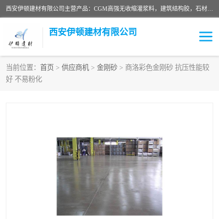
西安伊顿建材有限公司主营产品：CGM高强无收缩灌浆料，建筑结构胶，石材粘合剂，柔性防水材料，环氧修补砂浆等在各个行业得到了客户认可。
西安伊顿建材有限公司
当前位置：
首页
>
供应商机
>
金刚砂
> 商洛彩色金刚砂 抗压性能较
好 不易粉化
灌浆料
压浆料
环氧砂浆
修补砂浆
自流平水泥
水泥路面修补材料
瓷砖粘合剂
沥青冷补料
高延性混凝土
速凝剂
碳纤维布
金刚砂