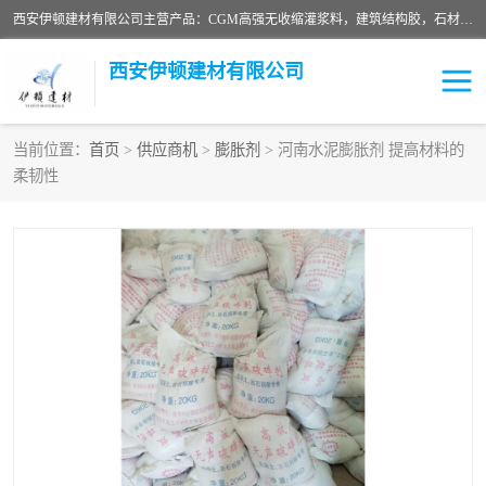
西安伊顿建材有限公司主营产品：CGM高强无收缩灌浆料，建筑结构胶，石材粘合剂，柔性防水材料，环氧修补砂浆等在各个行业得到了客户认可。
西安伊顿建材有限公司
当前位置：
首页
>
供应商机
>
膨胀剂
> 河南水泥膨胀剂 提高材料的
柔韧性
灌浆料
压浆料
环氧砂浆
修补砂浆
自流平水泥
水泥路面修补材料
瓷砖粘合剂
沥青冷补料
高延性混凝土
速凝剂
碳纤维布
金刚砂