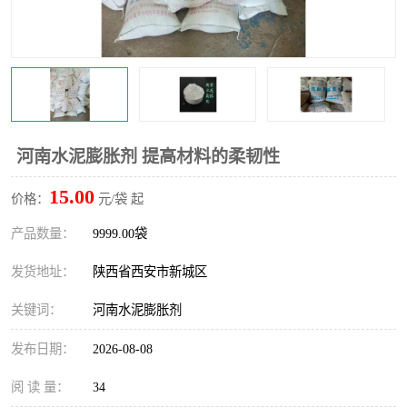
桥梁伸缩缝快速修补料
防静电不发火砂浆
碳布胶
加固砂浆
膨胀剂
混凝土防碳化涂料
融雪剂
河南水泥膨胀剂 提高材料的柔韧性
15.00
价格：
元/袋 起
产品数量：
9999.00袋
发货地址：
陕西省西安市新城区
关键词：
河南水泥膨胀剂
发布日期：
2026-08-08
阅 读 量：
34