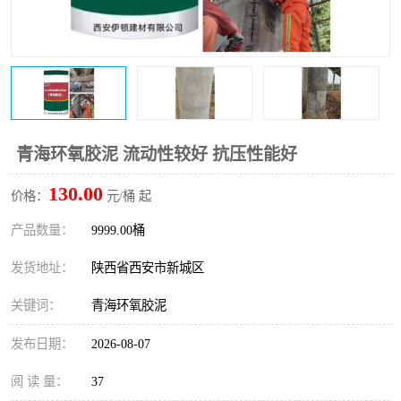
桥梁伸缩缝快速修补料
防静电不发火砂浆
碳布胶
加固砂浆
膨胀剂
混凝土防碳化涂料
融雪剂
青海环氧胶泥 流动性较好 抗压性能好
130.00
价格：
元/桶 起
产品数量：
9999.00桶
发货地址：
陕西省西安市新城区
关键词：
青海环氧胶泥
发布日期：
2026-08-07
阅 读 量：
37