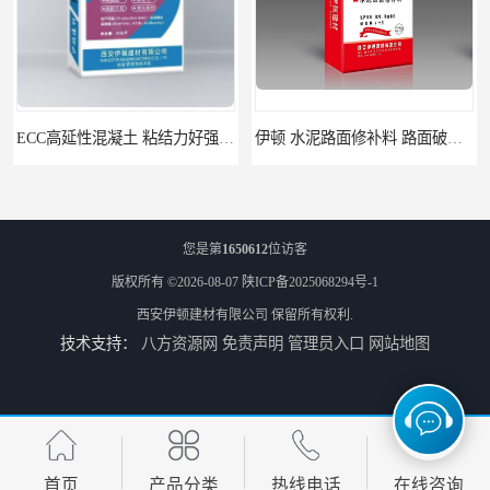
ECC高延性混凝土 粘结力好强度高 可弯曲抗震不开裂
伊顿 水泥路面修补料 路面破损起皮快速修补 2小时通车
您是第
1650612
位访客
版权所有 ©2026-08-07
陕ICP备2025068294号-1
西安伊顿建材有限公司
保留所有权利.
技术支持：
八方资源网
免责声明
管理员入口
网站地图
伊顿C60灌浆料 设备基础安装 梁柱改造加固二次灌浆料
首页
产品分类
热线电话
在线咨询