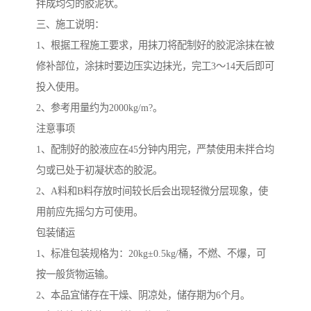
拌成均匀的胶泥状。
三、施工说明：
1、根据工程施工要求，用抹刀将配制好的胶泥涂抹在被
修补部位，涂抹时要边压实边抹光，完工3～14天后即可
投入使用。
2、参考用量约为2000kg/m?。
注意事项
1、配制好的胶液应在45分钟内用完，严禁使用未拌合均
匀或已处于初凝状态的胶泥。
2、A料和B料存放时间较长后会出现轻微分层现象，使
用前应先摇匀方可使用。
包装储运
1、标准包装规格为：20kg±0.5kg/桶，不燃、不爆，可
按一般货物运输。
2、本品宜储存在干燥、阴凉处，储存期为6个月。