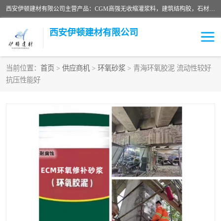
西安伊顿建材有限公司主营产品：CGM高强无收缩灌浆料，建筑结构胶，石材粘合剂，柔性防水材料，环氧修补砂浆等在各个行业得到了客户认可。
西安伊顿建材有限公司
当前位置：
首页
>
供应商机
>
环氧砂浆
> 青海环氧胶泥 流动性较好
抗压性能好
灌浆料
压浆料
环氧砂浆
修补砂浆
自流平水泥
水泥路面修补材料
瓷砖粘合剂
沥青冷补料
高延性混凝土
速凝剂
碳纤维布
金刚砂