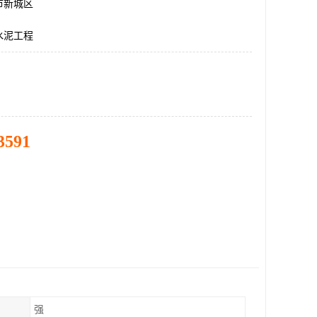
市新城区
水泥工程
3591
强