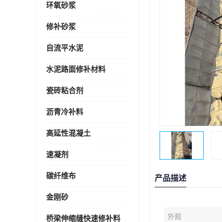
环氧砂浆
修补砂浆
自流平水泥
水泥路面修补材料
瓷砖粘合剂
沥青冷补料
高延性混凝土
速凝剂
碳纤维布
产品描述
金刚砂
外观
桥梁伸缩缝快速修补料