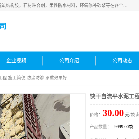
西安伊顿建材有限公司主营产品：CGM高强无收缩灌浆料，建筑结构胶，石材粘合剂，柔性防水材料，环氧修补砂浆等在各个行业得到了客户认可。
司
企业视频
公司介绍
公司动态
工程 施工简便 防尘防渗 承重效果好
快干自流平水泥工程
30.00
价格：
元/袋 
产品数量：
9999.00袋