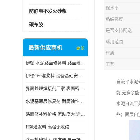
保水率
防静电不发火砂浆
粘结强度
碳布胶
是否支持配送
适用范围
最新供应商机
更多
材质
伊顿 水泥路面修补料 路面破损起皮快速修补 2小时通车
工艺
伊顿C60灌浆料 设备基础安装 梁柱改造加固二次灌浆料
自流平水泥
界面处理焊接剂厂家 表面密实 良好的流动性
能;无多余
水泥基薄层修复剂 耐腐蚀性好 适用范围广
水泥自流平
路面修补料价格 流动度大 适用范围广
些；面层自
H60灌浆料 高强无收缩
路面抢修料 运输方便 易于振捣密实