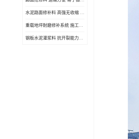
水泥路面修补料 高强无收缩 施工和易性好 强度高 韧性好
重载地坪耐磨修补系统 施工期短 易于振捣密实
钢板水泥灌浆料 抗开裂能力强 施工和易性好