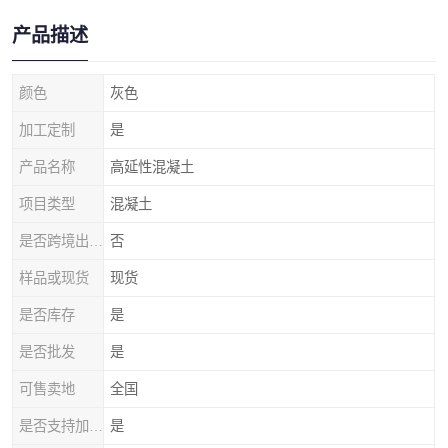
产品描述
颜色
灰色
加工定制
是
产品名称
高延性混凝土
项目类型
混凝土
是否跨境出口专供货源
否
样品或现货
现货
是否库存
是
是否批发
是
可售卖地
全国
是否支持加工定制
是