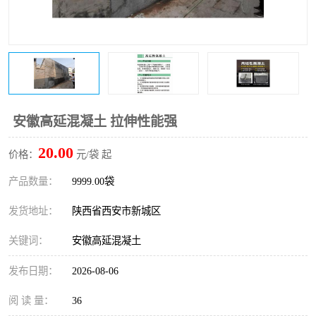
桥梁伸缩缝快速修补料
防静电不发火砂浆
碳布胶
加固砂浆
膨胀剂
混凝土防碳化涂料
融雪剂
安徽高延混凝土 拉伸性能强
20.00
价格：
元/袋 起
产品数量：
9999.00袋
发货地址：
陕西省西安市新城区
关键词：
安徽高延混凝土
发布日期：
2026-08-06
阅 读 量：
36