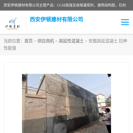
西安伊顿建材有限公司主营产品：CGM高强无收缩灌浆料，建筑结构胶，石材粘合剂，柔性防水材料，环氧修补砂浆等在各个行业得到了客户认可。
西安伊顿建材有限公司
当前位置：
首页
>
供应商机
>
高延性混凝土
> 安徽高延混凝土 拉伸
性能强
灌浆料
压浆料
环氧砂浆
修补砂浆
自流平水泥
水泥路面修补材料
瓷砖粘合剂
沥青冷补料
高延性混凝土
速凝剂
碳纤维布
金刚砂