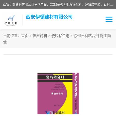
西安伊顿建材有限公司主营产品：CGM高强无收缩灌浆料，建筑结构胶，石材粘合剂，柔性防水材料，环氧修补砂浆等在各个行业得到了客户认可。
西安伊顿建材有限公司
当前位置：
首页
>
供应商机
>
瓷砖粘合剂
> 徐州石材粘合剂 施工简
便
灌浆料
压浆料
环氧砂浆
修补砂浆
自流平水泥
水泥路面修补材料
瓷砖粘合剂
沥青冷补料
高延性混凝土
速凝剂
碳纤维布
金刚砂