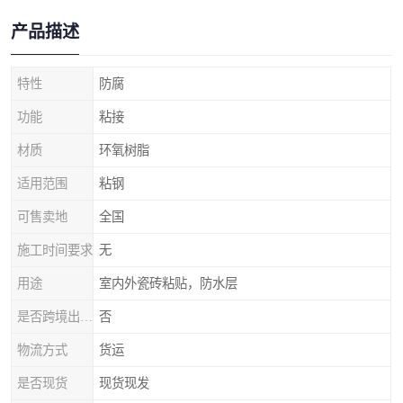
产品描述
特性
防腐
功能
粘接
材质
环氧树脂
适用范围
粘钢
可售卖地
全国
施工时间要求
无
用途
室内外瓷砖粘贴，防水层
是否跨境出口专供货源
否
物流方式
货运
是否现货
现货现发