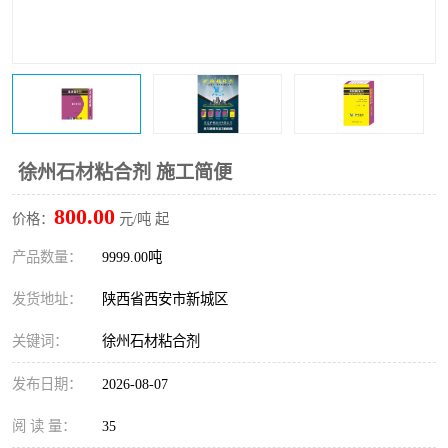
桥梁伸缩缝快速修补料
防静电不发火砂浆
碳布胶
加固砂浆
膨胀剂
混凝土防碳化涂料
融雪剂
徐州石材粘合剂 施工简便
800.00
价格：
元/吨 起
产品数量：
9999.00吨
发货地址：
陕西省西安市新城区
关键词：
徐州石材粘合剂
发布日期：
2026-08-07
阅 读 量：
35