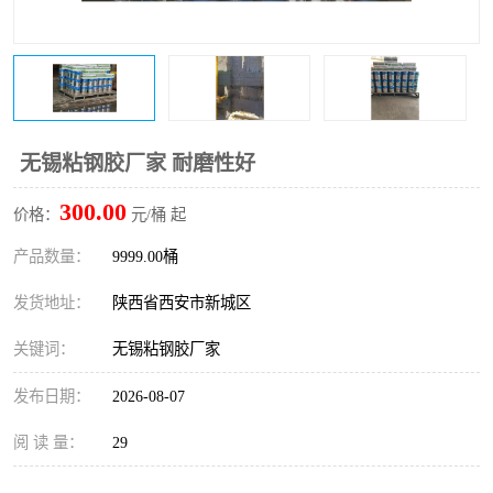
桥梁伸缩缝快速修补料
防静电不发火砂浆
碳布胶
加固砂浆
膨胀剂
混凝土防碳化涂料
无锡粘钢胶厂家 耐磨性好
融雪剂
300.00
价格：
元/桶 起
产品数量：
9999.00桶
发货地址：
陕西省西安市新城区
关键词：
无锡粘钢胶厂家
发布日期：
2026-08-07
阅 读 量：
29